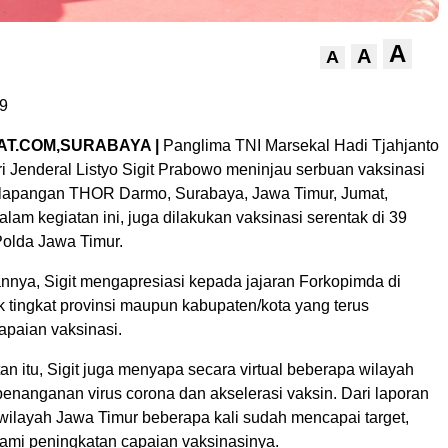
A
A
A
9
AT.COM,SURABAYA |
Panglima TNI Marsekal Hadi Tjahjanto
i Jenderal Listyo Sigit Prabowo meninjau serbuan vaksinasi
i lapangan THOR Darmo, Surabaya, Jawa Timur, Jumat,
alam kegiatan ini, juga dilakukan vaksinasi serentak di 39
Polda Jawa Timur.
nya, Sigit mengapresiasi kepada jajaran Forkopimda di
 tingkat provinsi maupun kabupaten/kota yang terus
paian vaksinasi.
 itu, Sigit juga menyapa secara virtual beberapa wilayah
penanganan virus corona dan akselerasi vaksin. Dari laporan
 wilayah Jawa Timur beberapa kali sudah mencapai target,
mi peningkatan capaian vaksinasinya.