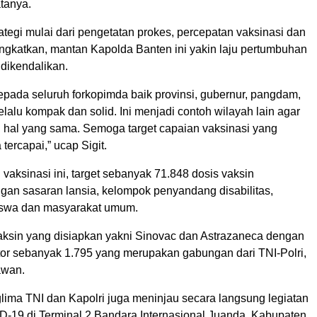
atanya.
ategi mulai dari pengetatan prokes, percepatan vaksinasi dan
ingkatkan, mantan Kapolda Banten ini yakin laju pertumbuhan
dikendalikan.
epada seluruh forkopimda baik provinsi, gubernur, pangdam,
lalu kompak dan solid. Ini menjadi contoh wilayah lain agar
 hal yang sama. Semoga target capaian vaksinasi yang
 tercapai,” ucap Sigit.
vaksinasi ini, target sebanyak 71.848 dosis vaksin
ngan sasaran lansia, kelompok penyandang disabilitas,
iswa dan masyarakat umum.
aksin yang disiapkan yakni Sinovac dan Astrazaneca dengan
tor sebanyak 1.795 yang merupakan gabungan dari TNI-Polri,
awan.
glima TNI dan Kapolri juga meninjau secara langsung legiatan
D-19 di Terminal 2 Bandara Internasional Juanda, Kabupaten