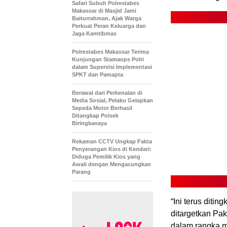
Safari Subuh Polrestabes
Makassar di Masjid Jami
Baiturrahman, Ajak Warga
Perkuat Peran Keluarga dan
Jaga Kamtibmas
Polrestabes Makassar Terima
Kunjungan Stamaops Polri
dalam Supervisi Implementasi
SPKT dan Pamapta
Berawal dari Perkenalan di
Media Sosial, Pelaku Gelapkan
Sepeda Motor Berhasil
Ditangkap Polsek
Biringkanaya
Rekaman CCTV Ungkap Fakta
Penyerangan Kios di Kendari:
Diduga Pemilik Kios yang
Awali dengan Mengacungkan
Parang
“Ini terus ditin
ditargetkan Pak
dalam rangka m