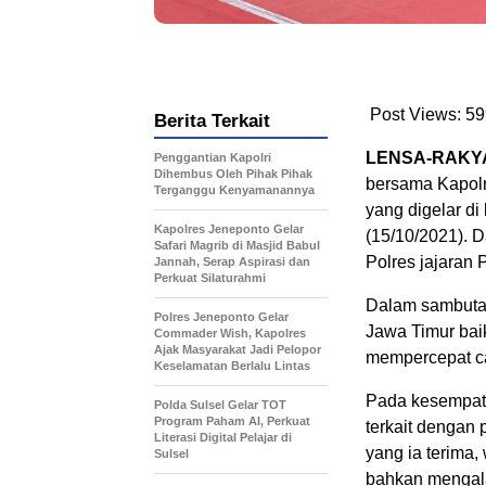
Post Views:
59
Berita Terkait
LENSA-RAKY
Penggantian Kapolri
Dihembus Oleh Pihak Pihak
bersama Kapolr
Terganggu Kenyamanannya
yang digelar d
Kapolres Jeneponto Gelar
(15/10/2021). D
Safari Magrib di Masjid Babul
Polres jajaran 
Jannah, Serap Aspirasi dan
Perkuat Silaturahmi
Dalam sambutan
Polres Jeneponto Gelar
Jawa Timur baik
Commader Wish, Kapolres
Ajak Masyarakat Jadi Pelopor
mempercepat ca
Keselamatan Berlalu Lintas
Pada kesempatan
Polda Sulsel Gelar TOT
Program Paham AI, Perkuat
terkait dengan 
Literasi Digital Pelajar di
yang ia terima,
Sulsel
bahkan mengala