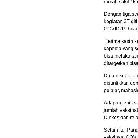
rumah sakit,” k
Dengan tiga str
kegiatan 3T dit
COVID-19 bisa 
“Terima kasih k
kapolda yang se
bisa melakukan
ditargetkan bisa
Dalam kegiatan 
disuntikkan de
pelajar, mahas
Adapun jenis v
jumlah vaksina
Dinkes dan rel
Selain itu, Pan
vaksinasi COVI