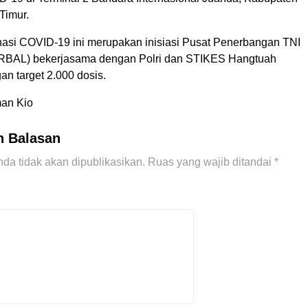
Timur.
nasi COVID-19 ini merupakan inisiasi Pusat Penerbangan TNI
AL) bekerjasama dengan Polri dan STIKES Hangtuah
n target 2.000 dosis.
man Kio
n Balasan
da tidak akan dipublikasikan.
Ruas yang wajib ditandai
*