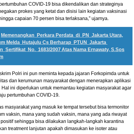
 pertumbuhan COVID-19 bisa dikendalikan dan strateginya
gakan prokes yang ketat dan disisi lain kegiatan vaksinasi
hingga capaian 70 persen bisa terlaksana,” ujarnya.
Memenangkan Perkara Perdata di PN Jakarta Utara,
m Melda Hutajulu Cs Berharap PTUN Jakarta
 Sertifikat No. 1683/2007 Atas Nama Ernawaty, S.Sos
um
krim Polri ini pun meminta kepada jajaran Forkopimda untuk
itas dan kerumunan masyarakat dengan menerapkan aplikasi
. Hal ini diperlukan untuk memantau kegiatan masyarakat agar
laju pertumbuhan COVID-19.
tas masyarakat yang masuk ke tempat tersebut bisa termonitor
m vaksin, mana yang sudah vaksin, mana yang ada riwayat
 positif sehingga bisa dilakukan langkah-langkah karantina
an treatment lanjutan apakah dimasukan ke isoter atau