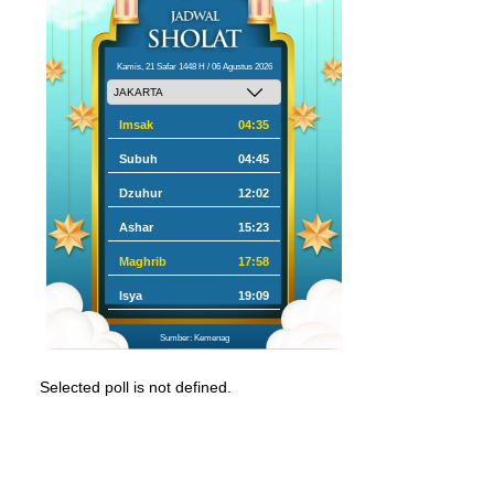
Kamis, 21 Safar 1448 H / 06 Agustus 2026
Imsak
04:35
Subuh
04:45
Dzuhur
12:02
Ashar
15:23
Maghrib
17:58
Isya
19:09
Sumber: Kemenag
Selected poll is not defined.