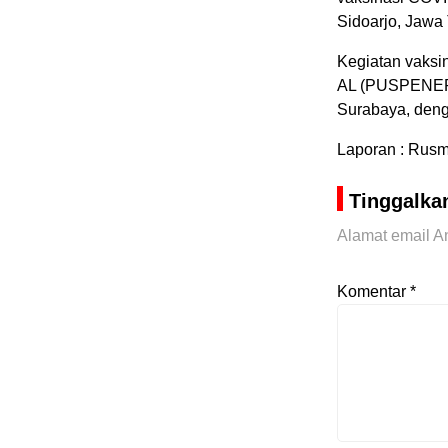
Sidoarjo, Jawa 
Kegiatan vaksi
AL (PUSPENERB
Surabaya, denga
Laporan : Rus
Tinggalka
Alamat email An
Komentar
*