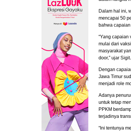
Dalam hal ini, 
mencapai 50 pe
bahwa capaian 
“Yang capaian v
mulai dari vak
masyarakat yang
door,” ujar Sigit.
Dengan capaian 
Jawa Timur sud
menjadi role m
Adanya penurun
untuk tetap me
PPKM berdampak
terjadinya tran
“Ini tentunya m