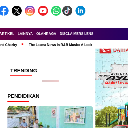
ARTIKEL
LAINNYA
OLAHRAGA
DISCLAIMERS LENSA-RAKYAT.COM
KE
and Charity
The Latest News in R&B Music: A Look at Super Bowl Perform
TRENDING
PENDIDIKAN