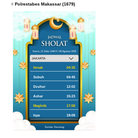
Polrestabes Makassar
(1679)
Kamis, 21 Safar 1448 H / 06 Agustus 2026
Imsak
04:35
Subuh
04:45
Dzuhur
12:02
Ashar
15:23
Maghrib
17:58
Isya
19:09
Sumber: Kemenag