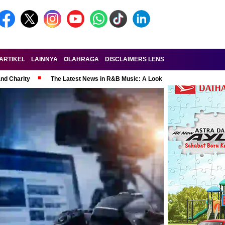
ARTIKEL
LAINNYA
OLAHRAGA
DISCLAIMERS LENSA-RAKYAT.COM
KE
and Charity
The Latest News in R&B Music: A Look at Super Bowl Perform