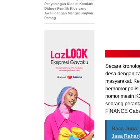
Penyerangan Kios di Kendari:
Diduga Pemilik Kios yang
Awali dengan Mengacungkan
Parang
Secara kronolo
desa dengan ca
masyarakat. K
bernomor poli
nomor mesin K3
seorang peran
FINANCE Caba
Baca Juga:
Jasa Rahar