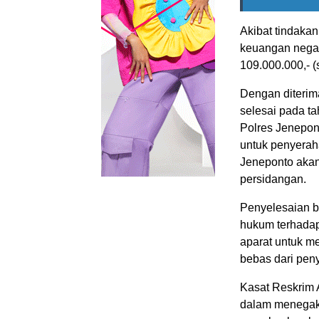
Akibat tindakan
keuangan negara
109.000.000,- (
Dengan diterima
selesai pada ta
Polres Jenepon
untuk penyerah
Jeneponto aka
persidangan.
Penyelesaian b
hukum terhadap
aparat untuk m
bebas dari pe
Kasat Reskrim 
dalam menegakk