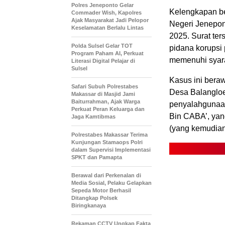
Polres Jeneponto Gelar
Kelengkapan be
Commader Wish, Kapolres
Ajak Masyarakat Jadi Pelopor
Negeri Jenepon
Keselamatan Berlalu Lintas
2025. Surat te
Polda Sulsel Gelar TOT
pidana korupsi
Program Paham AI, Perkuat
memenuhi syarat
Literasi Digital Pelajar di
Sulsel
Kasus ini beraw
Safari Subuh Polrestabes
Desa Balangloe
Makassar di Masjid Jami
Baiturrahman, Ajak Warga
penyalahgunaa
Perkuat Peran Keluarga dan
Bin CABA’, yan
Jaga Kamtibmas
(yang kemudian
Polrestabes Makassar Terima
Kunjungan Stamaops Polri
dalam Supervisi Implementasi
SPKT dan Pamapta
Berawal dari Perkenalan di
Media Sosial, Pelaku Gelapkan
Sepeda Motor Berhasil
Ditangkap Polsek
Biringkanaya
Rekaman CCTV Ungkap Fakta