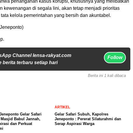
hwa penanganan kasus korupsi, khususnya yang melibatkan
kewenangan di segala lini, akan tetap menjadi prioritas
tata kelola pemerintahan yang bersih dan akuntabel.
Jeneponto)
p.
sApp Channel lensa-rakyat.com
Follow
 berita terbaru setiap hari
Berita ini 1 kali dibaca
ARTIKEL
Jeneponto Gelar Safari
Gelar Safari Subuh, Kapolres
 Masjid Babul Jannah,
Jeneponto : Pererat Silaturahmi dan
irasi dan Perkuat
Serap Aspirasi Warga
mi