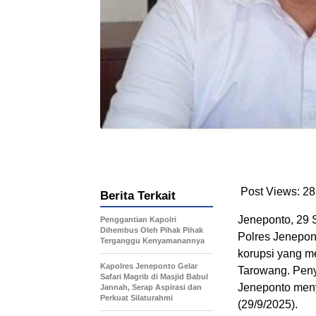
Post Views:
28
Berita Terkait
Jeneponto, 29 
Penggantian Kapolri
Dihembus Oleh Pihak Pihak
Polres Jenepon
Terganggu Kenyamanannya
korupsi yang m
Kapolres Jeneponto Gelar
Tarowang. Peny
Safari Magrib di Masjid Babul
Jeneponto meny
Jannah, Serap Aspirasi dan
Perkuat Silaturahmi
(29/9/2025).