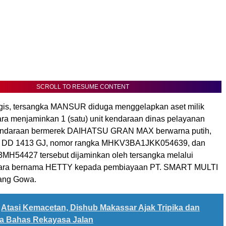
SCROLL TO RESUME CONTENT
gis, tersangka MANSUR diduga menggelapkan aset milik
ra menjaminkan 1 (satu) unit kendaraan dinas pelayanan
endaraan bermerek DAIHATSU GRAN MAX berwarna putih,
si DD 1413 GJ, nomor rangka MHKV3BA1JKK054639, dan
MH54427 tersebut dijaminkan oleh tersangka melalui
tara bernama HETTY kepada pembiayaan PT. SMART MULTI
ng Gowa.
Atasi Kemacetan, Dishub Makassar Ajak Tripika dan
ja Bahas Rekayasa Jalan