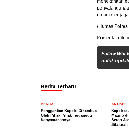
menekankan ba
penyalahgunaan 
dalam menjaga 
(Humas Polres 
Komentar ditutu
Follow What
untuk update
Berita Terbaru
BERITA
ARTIKEL
Penggantian Kapolri Dihembus
Kapolres 
Oleh Pihak Pihak Terganggu
Magrib di
Kenyamanannya
Serap Asp
Silaturah