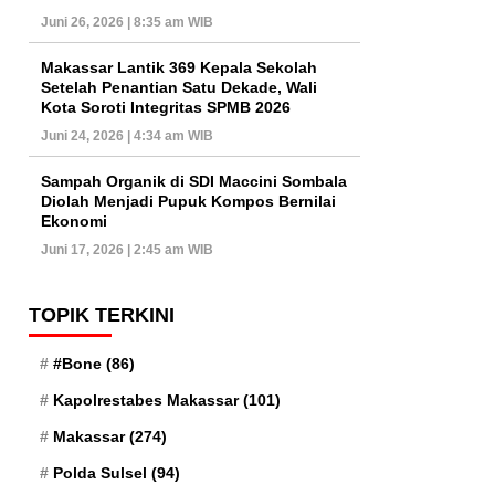
Juni 26, 2026 | 8:35 am WIB
Makassar Lantik 369 Kepala Sekolah
Setelah Penantian Satu Dekade, Wali
Kota Soroti Integritas SPMB 2026
Juni 24, 2026 | 4:34 am WIB
Sampah Organik di SDI Maccini Sombala
Diolah Menjadi Pupuk Kompos Bernilai
Ekonomi
Juni 17, 2026 | 2:45 am WIB
TOPIK TERKINI
#Bone
(86)
Kapolrestabes Makassar
(101)
Makassar
(274)
Polda Sulsel
(94)