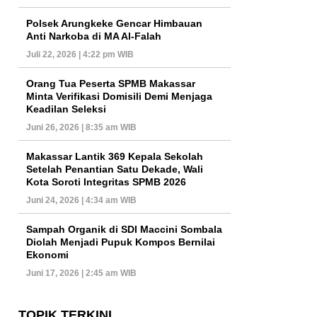
Polsek Arungkeke Gencar Himbauan
Anti Narkoba di MA Al-Falah
Juli 22, 2026 | 4:22 pm WIB
Orang Tua Peserta SPMB Makassar
Minta Verifikasi Domisili Demi Menjaga
Keadilan Seleksi
Juni 26, 2026 | 8:35 am WIB
Makassar Lantik 369 Kepala Sekolah
Setelah Penantian Satu Dekade, Wali
Kota Soroti Integritas SPMB 2026
Juni 24, 2026 | 4:34 am WIB
Sampah Organik di SDI Maccini Sombala
Diolah Menjadi Pupuk Kompos Bernilai
Ekonomi
Juni 17, 2026 | 2:45 am WIB
TOPIK TERKINI