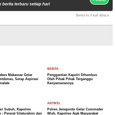
 berita terbaru setiap hari
Berita ini 0 kali dibaca
BERITA
abes Makassar Gelar
Penggantian Kapolri Dihembus
tibmas, Serap Aspirasi
Oleh Pihak Pihak Terganggu
malate
Kenyamanannya
ARTIKEL
ari Subuh, Kapolres
Polres Jeneponto Gelar Commader
 : Pererat Silaturahmi dan
Wish, Kapolres Ajak Masyarakat