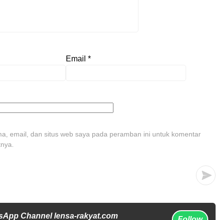
Email
*
, email, dan situs web saya pada peramban ini untuk komentar
tnya.
sApp Channel lensa-rakyat.com
Follow