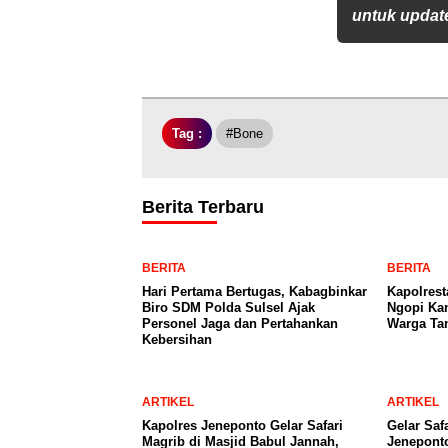
untuk update
Tag :
#Bone
Berita Terbaru
BERITA
BERITA
Hari Pertama Bertugas, Kabagbinkar
Kapolrest
Biro SDM Polda Sulsel Ajak
Ngopi Kam
Personel Jaga dan Pertahankan
Warga Ta
Kebersihan
ARTIKEL
ARTIKEL
Kapolres Jeneponto Gelar Safari
Gelar Saf
Magrib di Masjid Babul Jannah,
Jeneponto