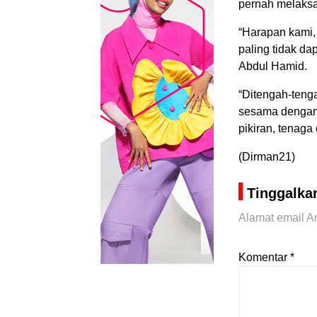
pernah melaksa
“Harapan kami,
paling tidak da
Abdul Hamid.
“Ditengah-tenga
sesama dengan 
pikiran, tenaga
(Dirman21)
Tinggalka
Alamat email An
Komentar
*