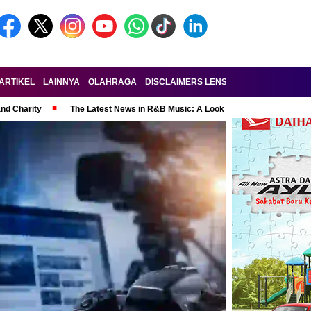
ARTIKEL
LAINNYA
OLAHRAGA
DISCLAIMERS LENSA-RAKYAT.COM
KE
and Charity
The Latest News in R&B Music: A Look at Super Bowl Perform