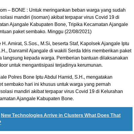
com – BONE : Untuk meringankan beban warga yang sudah
olasi mandiri (isoman) akibat terpapar virus Covid 19 di
tan Ajangale Kabupaten Bone, Tripika Kecamatan Ajangale
tuan paket sembako. Minggu (22/08/2021)
H. Amirat, S.Sos., M.Si, beserta Staf, Kapolsek Ajangale Iptu
H., Danramil Ajangale di wakili Serda Idris memberikan paket
 langsung kepada warga. Pemberian bantuan dilaksanakan
door untuk mengantisipasi terjadinya kerumunan.
ale Polres Bone Iptu Abdul Hamid, S.H., mengatakan
t sembako hari ini khusus untuk warga yang pernah
olasi mandiri akibat terpapar virus Covid 19 di Kelurahan
matan Ajangale Kabupaten Bone.
New Technologies Arrive in Clusters What Does That
?