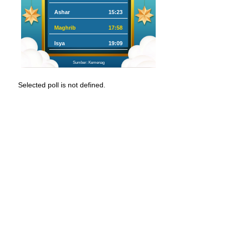
Ashar
15:23
Maghrib
17:58
Isya
19:09
Sumber: Kemenag
Selected poll is not defined.