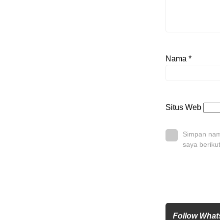
Nama
*
Situs Web
Simpan nama
saya beriku
Follow What