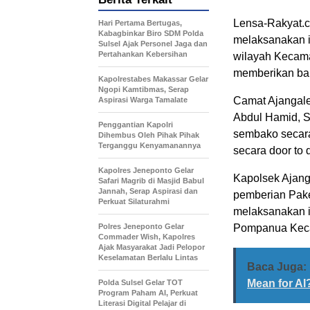
Lensa-Rakyat.
Hari Pertama Bertugas,
Kabagbinkar Biro SDM Polda
melaksanakan is
Sulsel Ajak Personel Jaga dan
Pertahankan Kebersihan
wilayah Kecama
memberikan ban
Kapolrestabes Makassar Gelar
Ngopi Kamtibmas, Serap
Camat Ajangale 
Aspirasi Warga Tamalate
Abdul Hamid, S.
Penggantian Kapolri
sembako secara
Dihembus Oleh Pihak Pihak
Terganggu Kenyamanannya
secara door to 
Kapolres Jeneponto Gelar
Kapolsek Ajang
Safari Magrib di Masjid Babul
Jannah, Serap Aspirasi dan
pemberian Pake
Perkuat Silaturahmi
melaksanakan is
Polres Jeneponto Gelar
Pompanua Keca
Commader Wish, Kapolres
Ajak Masyarakat Jadi Pelopor
Keselamatan Berlalu Lintas
Baca Juga:
Mean for AI
Polda Sulsel Gelar TOT
Program Paham AI, Perkuat
Literasi Digital Pelajar di