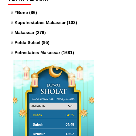
#Bone
(86)
Kapolrestabes Makassar
(102)
Makassar
(276)
Polda Sulsel
(95)
Polrestabes Makassar
(1681)
Jum'at, 22 Safar 1448 H / 07 Agustus 2026
Imsak
04:35
Subuh
04:45
Dzuhur
12:02