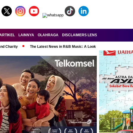
ARTIKEL
LAINNYA
OLAHRAGA
DISCLAIMERS LENSA-RAKYAT.COM
KE
and Charity
The Latest News in R&B Music: A Look at Super Bowl Perform