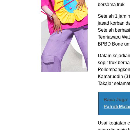
bersama truk.
Setelah 1 jam 
jasad korban d
Setelah berhas
Tenriawaru Wa
BPBD Bone untu
Dalam kejadian 
sopir truk ber
Pollombangkeng
Kamaruddin (3
Takalar selamat
Baca Juga:
Patroli Ma
Usai kegiatan 
yang dipimpin 