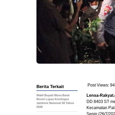
Post Views:
94
Berita Terkait
Lensa-Rakyat
Wakil Bupati Muna Barat
Resmi Lepas Kontingen
DD 8403 ST me
Jambore Nasional XII Tahun
2026
Kecamatan Pala
Senin (26/7/20