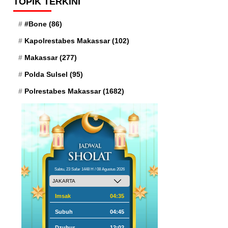
TOPIK TERKINI
#Bone
(86)
Kapolrestabes Makassar
(102)
Makassar
(277)
Polda Sulsel
(95)
Polrestabes Makassar
(1682)
Sabtu, 23 Safar 1448 H / 08 Agustus 2026
Imsak
04:35
Subuh
04:45
Dzuhur
12:02