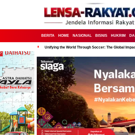
BERITA
HOME
NASIONAL
BISNIS
HUKRIM
DA
Unifying the World Through Soccer: The Global Impac