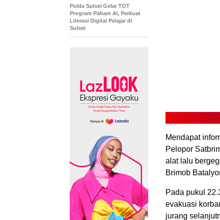
Polda Sulsel Gelar TOT
Program Paham AI, Perkuat
Literasi Digital Pelajar di
Sulsel
Mendapat infor
Pelopor Satbri
alat lalu berge
Brimob Batalyon
Pada pukul 22.
evakuasi korban
jurang selanjut