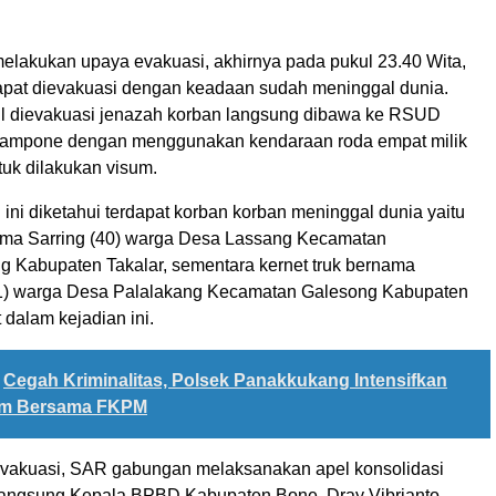
melakukan upaya evakuasi, akhirnya pada pukul 23.40 Wita,
apat dievakuasi dengan keadaan sudah meninggal dunia.
il dievakuasi jenazah korban langsung dibawa ke RSUD
tampone dengan menggunakan kendaraan roda empat milik
k dilakukan visum.
ini diketahui terdapat korban korban meninggal dunia yaitu
nama Sarring (40) warga Desa Lassang Kecamatan
 Kabupaten Takalar, sementara kernet truk bernama
1) warga Desa Palalakang Kecamatan Galesong Kabupaten
 dalam kejadian ini.
Cegah Kriminalitas, Polsek Panakkukang Intensifkan
lam Bersama FKPM
evakuasi, SAR gabungan melaksanakan apel konsolidasi
langsung Kepala BPBD Kabupaten Bone, Dray Vibrianto.