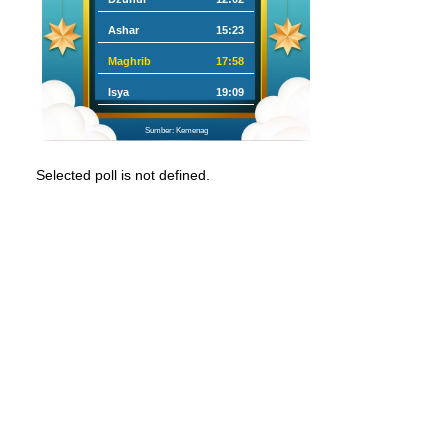
Ashar
15:23
Maghrib
17:58
Isya
19:09
Sumber: Kemenag
Selected poll is not defined.