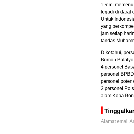
“Demi memenuhi
terjadi di dara
Untuk Indonesi
yang berkompet
jam setiap hari
tandas Muhamm
Diketahui, pers
Brimob Batalyon
4 personel Ba
personel BPBD 
personel poten
2 personel Pols
alam Kopa Bone
Tinggalka
Alamat email An