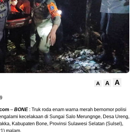
A
A
A
9
.com
–
BONE
: Truk roda enam warna merah bernomor polisi
ngalami kecelakaan di Sungai Salo Merungnge, Desa Ureng,
kka, Kabupaten Bone, Provinsi Sulawesi Selatan (Sulsel),
21) malam.