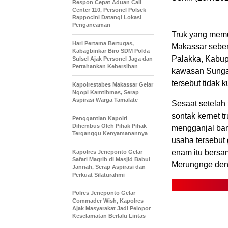
Respon Cepat Aduan Call
Center 110, Personel Polsek
Rappocini Datangi Lokasi
Pengancaman
Truk yang mem
Hari Pertama Bertugas,
Makassar seber
Kabagbinkar Biro SDM Polda
Palakka, Kabup
Sulsel Ajak Personel Jaga dan
Pertahankan Kebersihan
kawasan Sungai
tersebut tidak 
Kapolrestabes Makassar Gelar
Ngopi Kamtibmas, Serap
Aspirasi Warga Tamalate
Sesaat setelah 
sontak kernet t
Penggantian Kapolri
Dihembus Oleh Pihak Pihak
mengganjal ban
Terganggu Kenyamanannya
usaha tersebut 
enam itu bersam
Kapolres Jeneponto Gelar
Safari Magrib di Masjid Babul
Merungnge deng
Jannah, Serap Aspirasi dan
Perkuat Silaturahmi
Polres Jeneponto Gelar
Commader Wish, Kapolres
Ajak Masyarakat Jadi Pelopor
Keselamatan Berlalu Lintas