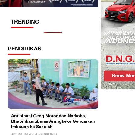
TRENDING
PENDIDIKAN
Antisipasi Geng Motor dan Narkoba,
Bhabinkamtibmas Arungkeke Gencarkan
Imbauan ke Sekolah
Juli 22, 2026 | 4:39 pm WIB