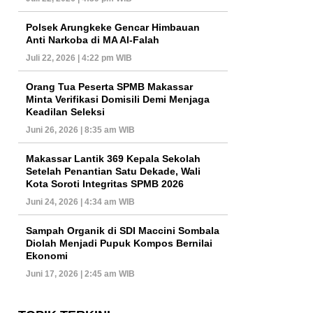
Polsek Arungkeke Gencar Himbauan
Anti Narkoba di MA Al-Falah
Juli 22, 2026 | 4:22 pm WIB
Orang Tua Peserta SPMB Makassar
Minta Verifikasi Domisili Demi Menjaga
Keadilan Seleksi
Juni 26, 2026 | 8:35 am WIB
Makassar Lantik 369 Kepala Sekolah
Setelah Penantian Satu Dekade, Wali
Kota Soroti Integritas SPMB 2026
Juni 24, 2026 | 4:34 am WIB
Sampah Organik di SDI Maccini Sombala
Diolah Menjadi Pupuk Kompos Bernilai
Ekonomi
Juni 17, 2026 | 2:45 am WIB