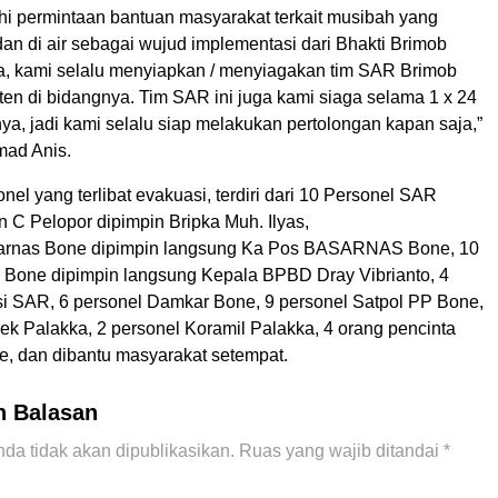
 permintaan bantuan masyarakat terkait musibah yang
t dan di air sebagai wujud implementasi dari Bhakti Brimob
a, kami selalu menyiapkan / menyiagakan tim SAR Brimob
en di bidangnya. Tim SAR ini juga kami siaga selama 1 x 24
nya, jadi kami selalu siap melakukan pertolongan kapan saja,”
ad Anis.
onel yang terlibat evakuasi, terdiri dari 10 Personel SAR
 C Pelopor dipimpin Bripka Muh. Ilyas,
sarnas Bone dipimpin langsung Ka Pos BASARNAS Bone, 10
Bone dipimpin langsung Kepala BPBD Dray Vibrianto, 4
si SAR, 6 personel Damkar Bone, 9 personel Satpol PP Bone,
ek Palakka, 2 personel Koramil Palakka, 4 orang pencinta
, dan dibantu masyarakat setempat.
n Balasan
da tidak akan dipublikasikan.
Ruas yang wajib ditandai
*