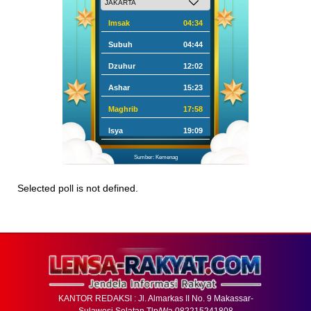
Imsak
04:34
Subuh
04:44
Dzuhur
12:02
Ashar
15:23
Maghrib
17:58
Isya
19:09
Sumber: Kemenag
Selected poll is not defined.
KANTOR REDAKSI : Jl. Almarkas II No. 9 Makassar-