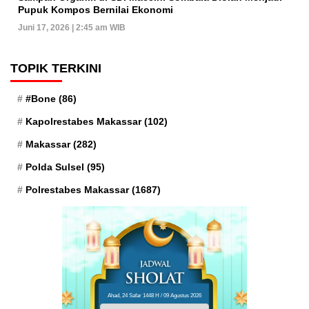
Pupuk Kompos Bernilai Ekonomi
Juni 17, 2026 | 2:45 am WIB
TOPIK TERKINI
#Bone
(86)
Kapolrestabes Makassar
(102)
Makassar
(282)
Polda Sulsel
(95)
Polrestabes Makassar
(1687)
Ahad, 24 Safar 1448 H / 09 Agustus 2026