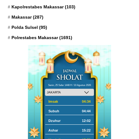
Kapolrestabes Makassar
(103)
Makassar
(287)
Polda Sulsel
(95)
Polrestabes Makassar
(1691)
Senin, 25 Safar 1448 H / 10 Agustus 2026
Imsak
04:34
Subuh
04:44
Dzuhur
12:02
Ashar
15:22