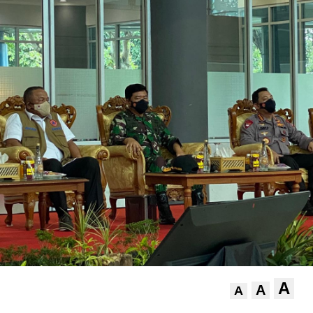
A
A
A