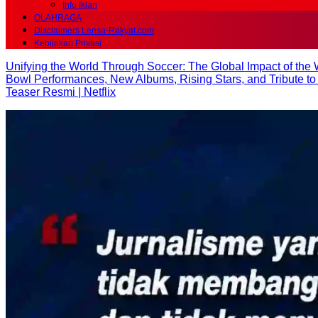
Info Iklan
OLAHRAGA
Disclaimers Lensa-Rakyat.com
Kebijakan Privasi
Unifying the World Through Soccer: The Global Impact of the
Bowl Performances, New Albums, Rising Stars, and Tribute to
Teaser Resmi | Netflix