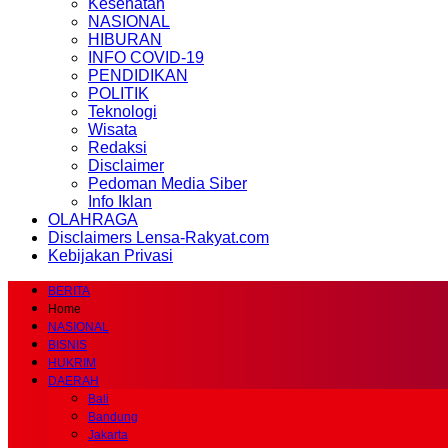
Kesehatan
NASIONAL
HIBURAN
INFO COVID-19
PENDIDIKAN
POLITIK
Teknologi
Wisata
Redaksi
Disclaimer
Pedoman Media Siber
Info Iklan
OLAHRAGA
Disclaimers Lensa-Rakyat.com
Kebijakan Privasi
BERITA
Home
NASIONAL
BISNIS
HUKRIM
DAERAH
Bali
Bandung
Jakarta