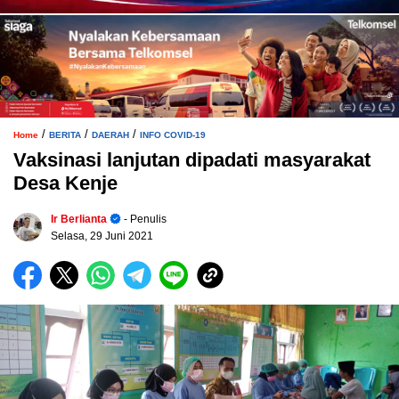
/
/
/
Home
BERITA
DAERAH
INFO COVID-19
Vaksinasi lanjutan dipadati masyarakat
Desa Kenje
Ir Berlianta
- Penulis
Selasa, 29 Juni 2021