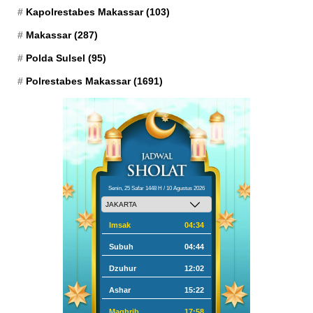
Kapolrestabes Makassar
(103)
Makassar
(287)
Polda Sulsel
(95)
Polrestabes Makassar
(1691)
Senin, 25 Safar 1448 H / 10 Agustus 2026
Imsak
04:34
Subuh
04:44
Dzuhur
12:02
Ashar
15:22
Maghrib
17:58