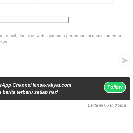
, email, dan situs web saya pada peramban ini untuk komentar
tnya.
sApp Channel lensa-rakyat.com
Follow
 berita terbaru setiap hari
Berita ini 0 kali dibaca