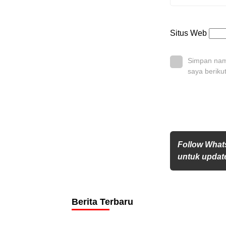
Situs Web
Simpan nama
saya beriku
Follow What
untuk update
Berita Terbaru