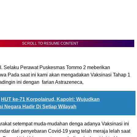
SCROLL TO RESUME CONTENT
 Selaku Perawat Puskesmas Tommo 2 meberikan
wa Pada saat ini kami akan mengadakan Vaksinasi Tahap 1
dingin ini dengan farian Astrazeneca,
HUT ke-71 Korpolairud, Kapolri: Wujudkan
i Negara Hadir Di Setiap Wilayah
rakat setempat muda-mudahan denga adanya Vaksinasi ini
indar dari penyebaran Covid-19 yang telah meraja lelah saat