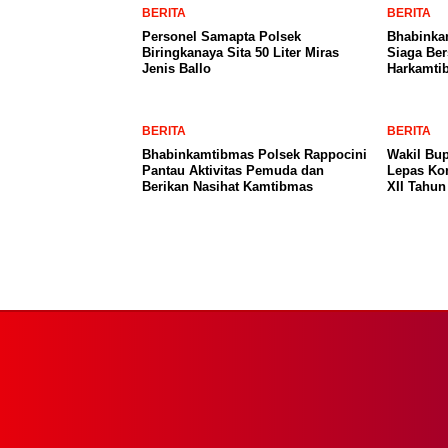
BERITA
BERITA
Personel Samapta Polsek
Bhabinka
Biringkanaya Sita 50 Liter Miras
Siaga Be
Jenis Ballo
Harkamti
BERITA
BERITA
Bhabinkamtibmas Polsek Rappocini
Wakil Bup
Pantau Aktivitas Pemuda dan
Lepas Ko
Berikan Nasihat Kamtibmas
XII Tahun