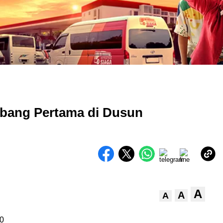
mbang Pertama di Dusun
A
A
A
0