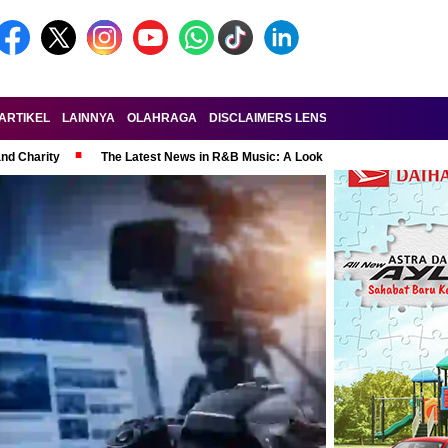
ARTIKEL
LAINNYA
OLAHRAGA
DISCLAIMERS LENSA-RAKYAT.COM
KE
and Charity
The Latest News in R&B Music: A Look at Super Bowl Perform