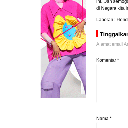
ini. Dan semoga
di Negara kita
Laporan : Hend
Tinggalka
Alamat email An
Komentar
*
Nama
*