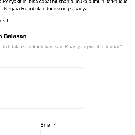
 Penyakit ini bisa cepat musnah di muka bumi ini terkhusus
 ini Negara Republik Indonesi.ungkapanya
rik T
n Balasan
da tidak akan dipublikasikan.
Ruas yang wajib ditandai
*
Email
*