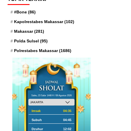
#Bone
(86)
Kapolrestabes Makassar
(102)
Makassar
(281)
Polda Sulsel
(95)
Polrestabes Makassar
(1686)
Sabtu, 23 Safar 1448 H / 08 Agustus 2026
Imsak
04:35
Subuh
04:45
Dzuhur
12:02