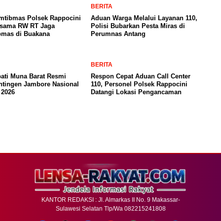
BERITA
mtibmas Polsek Rappocini
Aduan Warga Melalui Layanan 110,
rsama RW RT Jaga
Polisi Bubarkan Pesta Miras di
bmas di Buakana
Perumnas Antang
BERITA
ati Muna Barat Resmi
Respon Cepat Aduan Call Center
ntingen Jambore Nasional
110, Personel Polsek Rappocini
 2026
Datangi Lokasi Pengancaman
KANTOR REDAKSI : Jl. Almarkas II No. 9 Makassar-
Sulawesi Selatan Tlp/Wa 082215241808