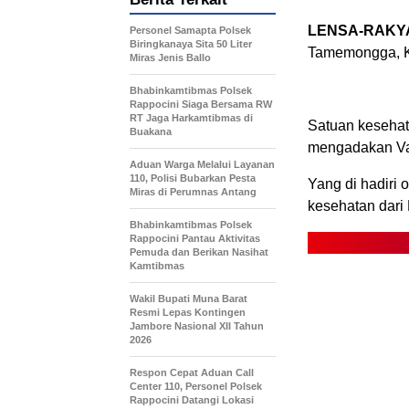
LENSA-RAKYA
Personel Samapta Polsek
Biringkanaya Sita 50 Liter
Tamemongga, K
Miras Jenis Ballo
Bhabinkamtibmas Polsek
Rappocini Siaga Bersama RW
RT Jaga Harkamtibmas di
Satuan keseha
Buakana
mengadakan Vak
Aduan Warga Melalui Layanan
110, Polisi Bubarkan Pesta
Yang di hadiri
Miras di Perumnas Antang
kesehatan dari
Bhabinkamtibmas Polsek
Rappocini Pantau Aktivitas
Pemuda dan Berikan Nasihat
Kamtibmas
Wakil Bupati Muna Barat
Resmi Lepas Kontingen
Jambore Nasional XII Tahun
2026
Respon Cepat Aduan Call
Center 110, Personel Polsek
Rappocini Datangi Lokasi