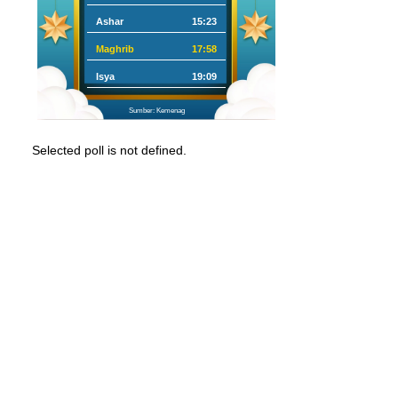
Ashar
15:23
Maghrib
17:58
Isya
19:09
Sumber: Kemenag
Selected poll is not defined.