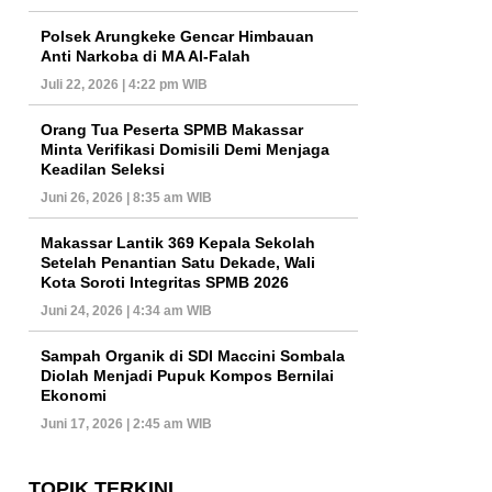
Polsek Arungkeke Gencar Himbauan
Anti Narkoba di MA Al-Falah
Juli 22, 2026 | 4:22 pm WIB
Orang Tua Peserta SPMB Makassar
Minta Verifikasi Domisili Demi Menjaga
Keadilan Seleksi
Juni 26, 2026 | 8:35 am WIB
Makassar Lantik 369 Kepala Sekolah
Setelah Penantian Satu Dekade, Wali
Kota Soroti Integritas SPMB 2026
Juni 24, 2026 | 4:34 am WIB
Sampah Organik di SDI Maccini Sombala
Diolah Menjadi Pupuk Kompos Bernilai
Ekonomi
Juni 17, 2026 | 2:45 am WIB
TOPIK TERKINI