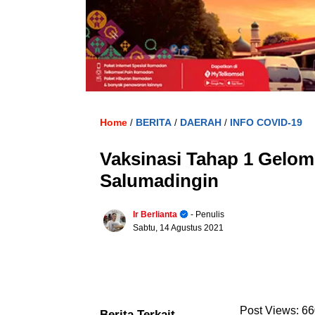
Home
BERITA
DAERAH
INFO COVID-19
/
/
/
Vaksinasi Tahap 1 Gelo
Salumadingin
Ir Berlianta
- Penulis
Sabtu, 14 Agustus 2021
Post Views:
66
Berita Terkait