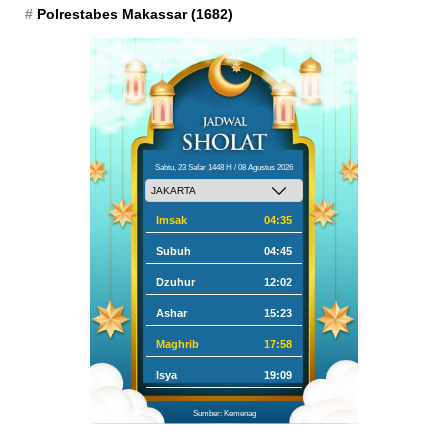
Polrestabes Makassar
(1682)
Sabtu, 23 Safar 1448 H / 08 Agustus 2026
Imsak
04:35
Subuh
04:45
Dzuhur
12:02
Ashar
15:23
Maghrib
17:58
Isya
19:09
Sumber: Kemenag