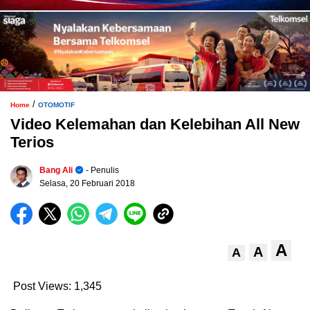
/
Home
OTOMOTIF
Video Kelemahan dan Kelebihan All New
Terios
Bang Ali
- Penulis
Selasa, 20 Februari 2018
A
A
A
Post Views:
1,345