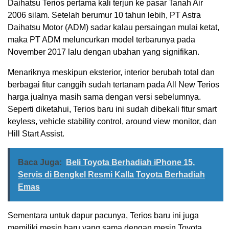
Daihatsu Terios pertama kali terjun ke pasar Tanah Air
2006 silam. Setelah berumur 10 tahun lebih, PT Astra
Daihatsu Motor (ADM) sadar kalau persaingan mulai ketat,
maka PT ADM meluncurkan model terbarunya pada
November 2017 lalu dengan ubahan yang signifikan.
Menariknya meskipun eksterior, interior berubah total dan
berbagai fitur canggih sudah tertanam pada All New Terios
harga jualnya masih sama dengan versi sebelumnya.
Seperti diketahui, Terios baru ini sudah dibekali fitur smart
keyless, vehicle stability control, around view monitor, dan
Hill Start Assist.
Baca Juga:
Beli Toyota Berhadiah iPhone 15,
Servis di Bengkel Resmi Kalla Toyota Berhadiah
Emas
Sementara untuk dapur pacunya, Terios baru ini juga
memiliki mesin baru yang sama dengan mesin Toyota