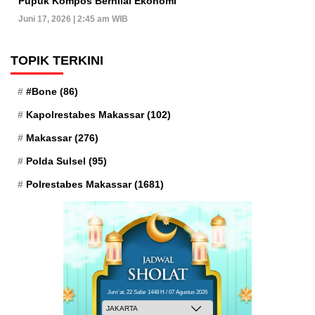
Pupuk Kompos Bernilai Ekonomi
Juni 17, 2026 | 2:45 am WIB
TOPIK TERKINI
#Bone
(86)
Kapolrestabes Makassar
(102)
Makassar
(276)
Polda Sulsel
(95)
Polrestabes Makassar
(1681)
Jum'at, 22 Safar 1448 H / 07 Agustus 2026