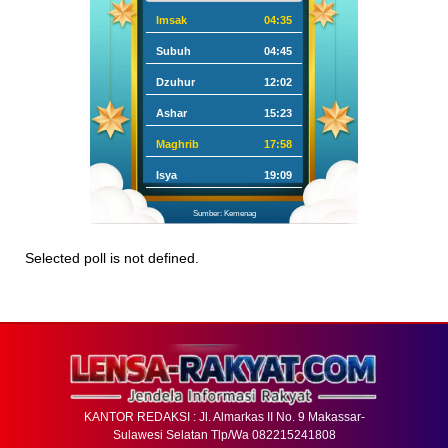
Imsak
04:35
Subuh
04:45
Dzuhur
12:02
Ashar
15:23
Maghrib
17:58
Isya
19:09
Sumber: Kemenag
Selected poll is not defined.
KANTOR REDAKSI : Jl. Almarkas II No. 9 Makassar-
Sulawesi Selatan Tlp/Wa 082215241808