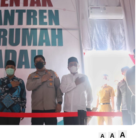
A
A
A