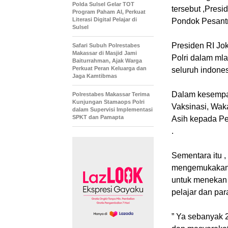
Polda Sulsel Gelar TOT
tersebut ,Presi
Program Paham AI, Perkuat
Literasi Digital Pelajar di
Pondok Pesantr
Sulsel
Presiden RI Jo
Safari Subuh Polrestabes
Makassar di Masjid Jami
Polri dalam ml
Baiturrahman, Ajak Warga
Perkuat Peran Keluarga dan
seluruh indone
Jaga Kamtibmas
Dalam kesempat
Polrestabes Makassar Terima
Kunjungan Stamaops Polri
Vaksinasi, Wak
dalam Supervisi Implementasi
SPKT dan Pamapta
Asih kepada Pe
.
Sementara itu 
mengemukakan P
untuk menekan 
pelajar dan pa
” Ya sebanyak 2