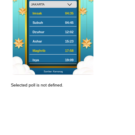
Imsak
04:35
Subuh
04:45
Dzuhur
12:02
Ashar
15:23
Maghrib
17:58
Isya
19:09
Sumber: Kemenag
Selected poll is not defined.