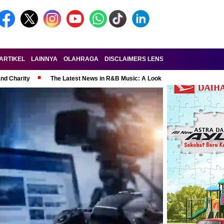
ARTIKEL
LAINNYA
OLAHRAGA
DISCLAIMERS LENSA-RAKYAT.COM
KE
and Charity
The Latest News in R&B Music: A Look at Super Bowl Perform