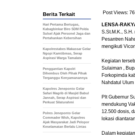
Post Views:
76
Berita Terkait
LENSA-RAKY
Hari Pertama Bertugas,
Kabagbinkar Biro SDM Polda
S.St.M.K., S.H
Sulsel Ajak Personel Jaga dan
Pertahankan Kebersihan
Pesantren Nahd
mengikuti Vico
Kapolrestabes Makassar Gelar
Ngopi Kamtibmas, Serap
Aspirasi Warga Tamalate
Kegiatan terseb
Sulaiman , Bup
Penggantian Kapolri
Dihembus Oleh Pihak Pihak
Forkopimda kab
Terganggu Kenyamanannya
Nahdatul Ulum
Kapolres Jeneponto Gelar
Safari Magrib di Masjid Babul
Plt Gubernur Su
Jannah, Serap Aspirasi dan
Perkuat Silaturahmi
mendukung Vaks
12.500 dosis, d
Polres Jeneponto Gelar
Commader Wish, Kapolres
lokasi diantara
Ajak Masyarakat Jadi Pelopor
Keselamatan Berlalu Lintas
Dalam kegiatan