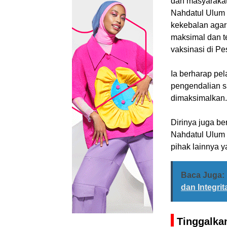
dan masyarakat
Nahdatul Ulum ,
kekebalan agar 
maksimal dan te
vaksinasi di P
Ia berharap pel
pengendalian 
dimaksimalkan.
Dirinya juga b
Nahdatul Ulum 
pihak lainnya 
Baca Juga:
dan Integri
Tinggalka