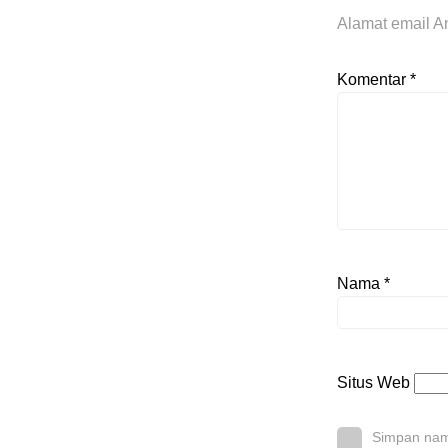
Alamat email An
Komentar
*
Nama
*
Situs Web
Simpan nama