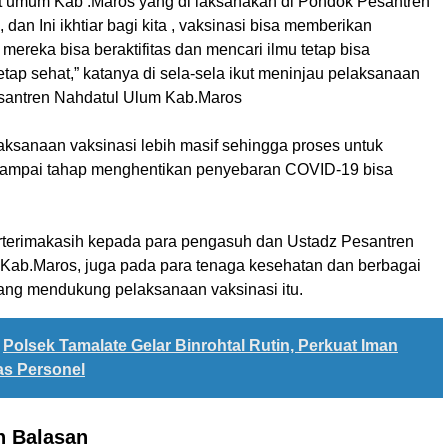
 umum Kab .Maros yang di laksanakan di Pondok Pesantren
 dan Ini ikhtiar bagi kita , vaksinasi bisa memberikan
mereka bisa beraktifitas dan mencari ilmu tetap bisa
tap sehat,” katanya di sela-sela ikut meninjau pelaksanaan
esantren Nahdatul Ulum Kab.Maros
aksanaan vaksinasi lebih masif sehingga proses untuk
sampai tahap menghentikan penyebaran COVID-19 bisa
erterimakasih kepada para pengasuh dan Ustadz Pesantren
Kab.Maros, juga pada para tenaga kesehatan dan berbagai
yang mendukung pelaksanaan vaksinasi itu.
Polsek Tamalate Gelar Binrohtal Rutin, Perkuat Iman
tas Personel
n Balasan