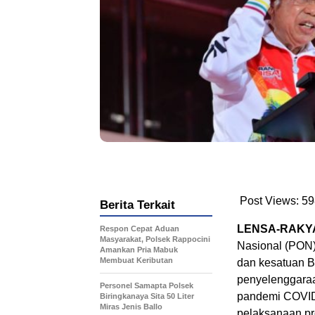
Post Views:
59
Berita Terkait
LENSA-RAKYA
Respon Cepat Aduan
Masyarakat, Polsek Rappocini
Nasional (PON)
Amankan Pria Mabuk
Membuat Keributan
dan kesatuan B
penyelenggaraa
Personel Samapta Polsek
pandemi COVID-1
Biringkanaya Sita 50 Liter
Miras Jenis Ballo
pelaksanaan pro