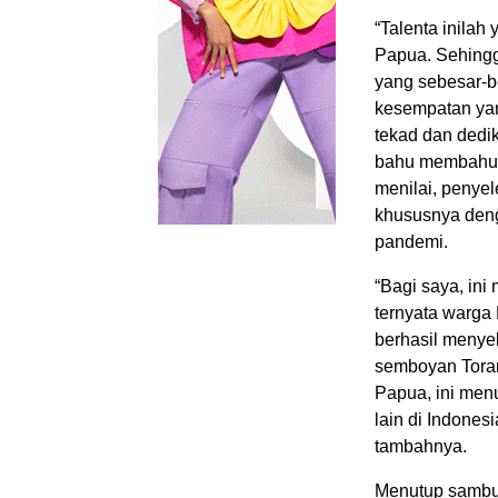
“Talenta inila
Papua. Sehing
yang sebesar-b
kesempatan ya
tekad dan dedi
bahu membahu 
menilai, penyel
khususnya den
pandemi.
“Bagi saya, ini
ternyata warg
berhasil menye
semboyan Toran
Papua, ini men
lain di Indones
tambahnya.
Menutup sambut