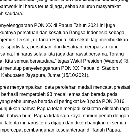
teamwork ini harus terus dijaga, sebab seluruh masyarakat
ah saudara.
nyelenggaraan PON XX di Papua Tahun 2021 ini juga
uatnya persatuan dan kesatuan Bangsa Indonesia sebagai
emuk. Di sini, di Tanah Papua, kita sekali lagi membuktikan
as, sportivitas, persatuan, dan kesatuan merupakan kunci
ama. Ini harus selalu kita jaga dan rawat bersama. Torang
. Kita semua bersaudara,” tegas Wakil Presiden (Wapres) RI,
at menutup penyelenggaraan PON XX Papua, di Stadion
Kabupaten Jayapura, Jumat (15/10/2021).
apres menyampaikan, data perolehan medali mencatat prestasi
 berhasil memperoleh 93 medali emas dan berada pada
, yang sebelumnya berada di peringkat ke-8 pada PON 2016.
nunjukkan bahwa Papua telah menjadi kekuatan elit olah raga
ukti bahwa bumi Papua tidak saja kaya, namun penuh dengan
itu, talenta ini harus terus dijaga dan dikembangkan di semua
empercepat pembangunan kesejahteraan di Tanah Papua.