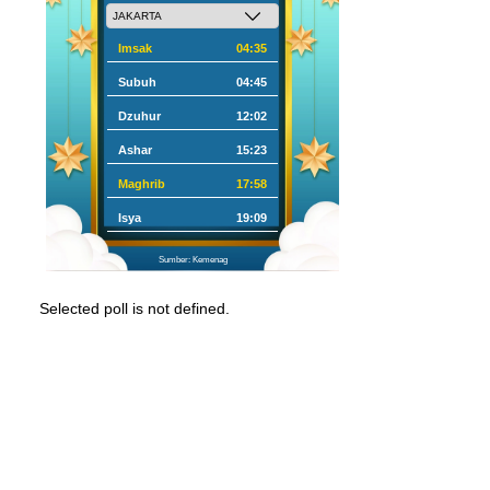
Imsak
04:35
Subuh
04:45
Dzuhur
12:02
Ashar
15:23
Maghrib
17:58
Isya
19:09
Sumber: Kemenag
Selected poll is not defined.