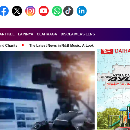
ARTIKEL
LAINNYA
OLAHRAGA
DISCLAIMERS LENSA-RAKYAT.COM
KE
and Charity
The Latest News in R&B Music: A Look at Super Bowl Perform