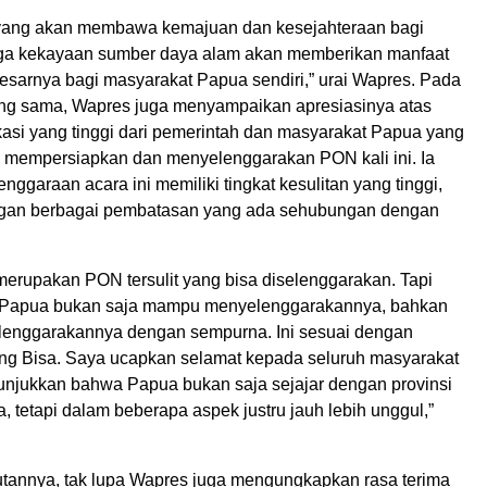
h yang akan membawa kemajuan dan kesejahteraan bagi
ga kekayaan sumber daya alam akan memberikan manfaat
esarnya bagi masyarakat Papua sendiri,” urai Wapres. Pada
ng sama, Wapres juga menyampaikan apresiasinya atas
kasi yang tinggi dari pemerintah dan masyarakat Papua yang
mempersiapkan dan menyelenggarakan PON kali ini. Ia
enggaraan acara ini memiliki tingkat kesulitan yang tinggi,
gan berbagai pembatasan yang ada sehubungan dengan
 merupakan PON tersulit yang bisa diselenggarakan. Tapi
a Papua bukan saja mampu menyelenggarakannya, bahkan
lenggarakannya dengan sempurna. Ini sesuai dengan
g Bisa. Saya ucapkan selamat kepada seluruh masyarakat
unjukkan bahwa Papua bukan saja sejajar dengan provinsi
ia, tetapi dalam beberapa aspek justru jauh lebih unggul,”
annya, tak lupa Wapres juga mengungkapkan rasa terima