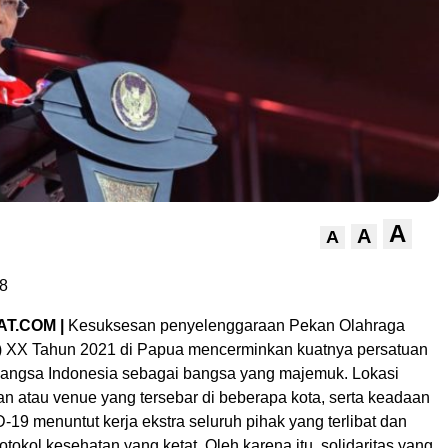
A
A
A
8
T.COM |
Kesuksesan penyelenggaraan Pekan Olahraga
 XX Tahun 2021 di Papua mencerminkan kuatnya persatuan
angsa Indonesia sebagai bangsa yang majemuk. Lokasi
n atau venue yang tersebar di beberapa kota, serta keadaan
9 menuntut kerja ekstra seluruh pihak yang terlibat dan
tokol kesehatan yang ketat. Oleh karena itu, solidaritas yang