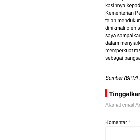
kasihnya kepada
Kementerian Pe
telah mendukun
dinikmati oleh 
saya sampaikan
dalam menyiar
memperkuat ras
sebagai bangsa
Sumber (BPM
Tinggalka
Alamat email An
Komentar
*