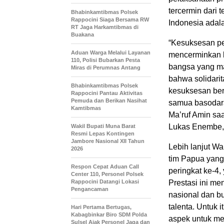
tercermin dari 
Bhabinkamtibmas Polsek
Rappocini Siaga Bersama RW
Indonesia adal
RT Jaga Harkamtibmas di
Buakana
“Kesuksesan pe
Aduan Warga Melalui Layanan
mencerminkan k
110, Polisi Bubarkan Pesta
bangsa yang maj
Miras di Perumnas Antang
bahwa solidarit
Bhabinkamtibmas Polsek
kesuksesan bers
Rappocini Pantau Aktivitas
Pemuda dan Berikan Nasihat
samua basodara
Kamtibmas
Ma’ruf Amin sa
Lukas Enembe, 
Wakil Bupati Muna Barat
Resmi Lepas Kontingen
Jambore Nasional XII Tahun
Lebih lanjut W
2026
tim Papua yang
Respon Cepat Aduan Call
peringkat ke-4
Center 110, Personel Polsek
Rappocini Datangi Lokasi
Prestasi ini me
Pengancaman
nasional dan b
talenta. Untuk 
Hari Pertama Bertugas,
Kabagbinkar Biro SDM Polda
aspek untuk m
Sulsel Ajak Personel Jaga dan