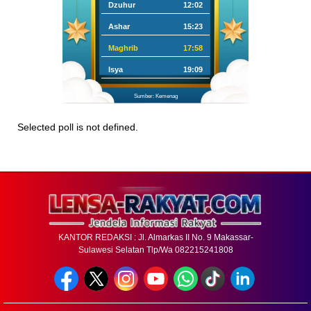
Dzuhur
12:02
Ashar
15:23
Maghrib
17:58
Isya
19:09
Sumber: Kemenag
Selected poll is not defined.
KANTOR REDAKSI : Jl. Almarkas II No. 9 Makassar-
Sulawesi Selatan Tlp/Wa 082215241808