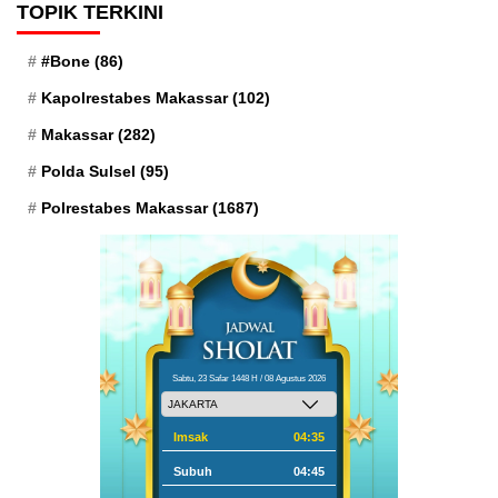
TOPIK TERKINI
#Bone
(86)
Kapolrestabes Makassar
(102)
Makassar
(282)
Polda Sulsel
(95)
Polrestabes Makassar
(1687)
Sabtu, 23 Safar 1448 H / 08 Agustus 2026
Imsak
04:35
Subuh
04:45