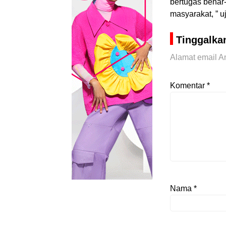
bertugas benar
masyarakat, ” u
Tinggalka
Alamat email An
Komentar
*
Nama
*