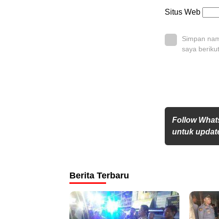
Situs Web
Simpan nama
saya beriku
Follow What
untuk update
Berita Terbaru