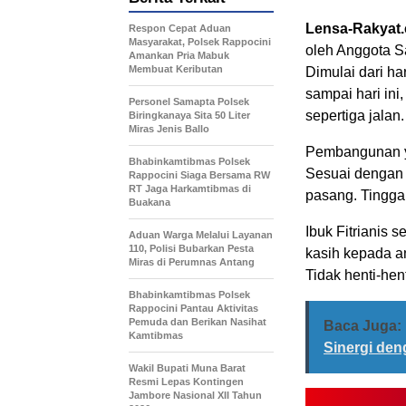
Lensa-Rakyat
Respon Cepat Aduan
Masyarakat, Polsek Rappocini
oleh Anggota S
Amankan Pria Mabuk
Membuat Keributan
Dimulai dari h
sampai hari in
Personel Samapta Polsek
sepertiga jalan.
Biringkanaya Sita 50 Liter
Miras Jenis Ballo
Pembangunan ya
Bhabinkamtibmas Polsek
Sesuai dengan 
Rappocini Siaga Bersama RW
RT Jaga Harkamtibmas di
pasang. Tinggal
Buakana
Ibuk Fitrianis 
Aduan Warga Melalui Layanan
110, Polisi Bubarkan Pesta
kasih kepada a
Miras di Perumnas Antang
Tidak henti-hen
Bhabinkamtibmas Polsek
Rappocini Pantau Aktivitas
Pemuda dan Berikan Nasihat
Baca Juga:
Kamtibmas
Sinergi den
Wakil Bupati Muna Barat
Resmi Lepas Kontingen
Jambore Nasional XII Tahun