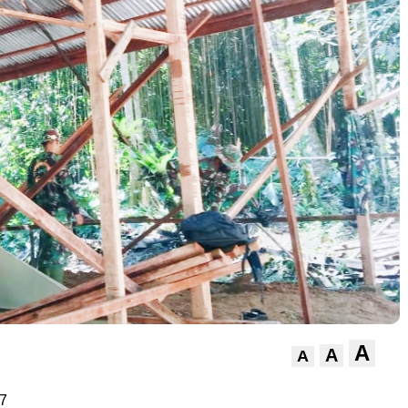
A
A
A
7