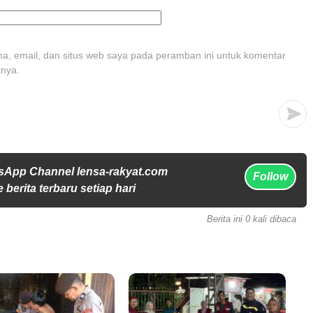
, email, dan situs web saya pada peramban ini untuk komentar
tnya.
sApp Channel lensa-rakyat.com
Follow
 berita terbaru setiap hari
Berita ini 0 kali dibaca