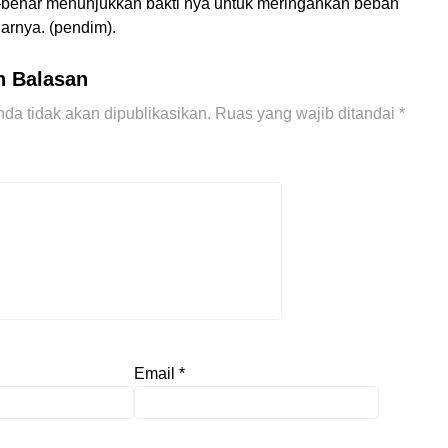
-benar menunjukkan bakti nya untuk meringankan beban
jarnya. (pendim).
n Balasan
da tidak akan dipublikasikan.
Ruas yang wajib ditandai
*
Email
*