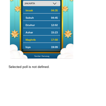
Imsak
04:35
Subuh
04:45
Dzuhur
12:02
Ashar
15:23
Maghrib
17:58
Isya
19:09
Sumber: Kemenag
Selected poll is not defined.