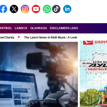
ARTIKEL
LAINNYA
OLAHRAGA
DISCLAIMERS LENSA-RAKYAT.COM
KE
and Charity
The Latest News in R&B Music: A Look at Super Bowl Perform