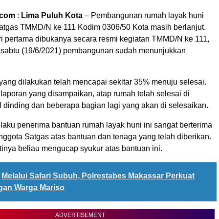
.com
:
Lima Puluh Kota
– Pembangunan rumah layak huni
atgas TMMD/N ke 111 Kodim 0306/50 Kota masih berlanjut.
ari pertama dibukanya secara resmi kegiatan TMMD/N ke 111,
i, sabtu (19/6/2021) pembangunan sudah menunjukkan
ng dilakukan telah mencapai sekitar 35% menuju selesai.
laporan yang disampaikan, atap rumah telah selesai di
 dinding dan beberapa bagian lagi yang akan di selesaikan.
selaku penerima bantuan rumah layak huni ini sangat berterima
nggota Satgas atas bantuan dan tenaga yang telah diberikan.
tinya beliau mengucap syukur atas bantuan ini.
Melalui Safari Subuh, Polrestabes Makassar Perkuat
gan Warga Mariso
ADVERTISEMENT