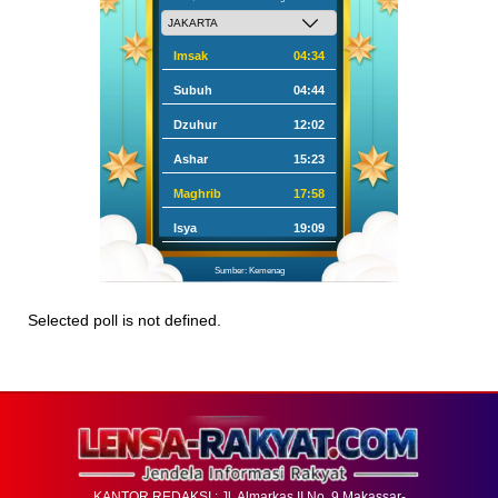
Imsak
04:34
Subuh
04:44
Dzuhur
12:02
Ashar
15:23
Maghrib
17:58
Isya
19:09
Sumber: Kemenag
Selected poll is not defined.
KANTOR REDAKSI : Jl. Almarkas II No. 9 Makassar-