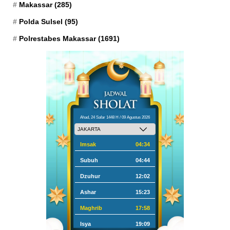
Makassar
(285)
Polda Sulsel
(95)
Polrestabes Makassar
(1691)
Ahad, 24 Safar 1448 H / 09 Agustus 2026
Imsak
04:34
Subuh
04:44
Dzuhur
12:02
Ashar
15:23
Maghrib
17:58
Isya
19:09