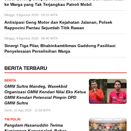
ke Warga yang Tak Terjangkau Patroli Mobil
Minggu, 9 Agustus 2026 - 09:15 WITA
Antisipasi Geng Motor dan Kejahatan Jalanan, Polsek
Rappocini Pantau Sejumlah Titik Rawan
Minggu, 9 Agustus 2026 - 08:40 WITA
Sinergi Tiga Pilar, Bhabinkamtibmas Gaddong Fasilitasi
Penyelesaian Perselisihan Warga
BERITA TERBARU
BERITA
GMNI Sultra Mandeg, Wasekbid
Organisasi GMNI Kendari Nilai Eks Ketua
GMNI Kendari Potensial Pimpin DPD
GMNI Sultra
Senin, 10 Agu 2026 - 11:58 WITA
TNI POLRI
Pangdam Hasanuddin Terima
Kunjungan Kapuspalad, Bahas