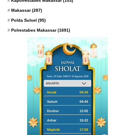
Kapolrestabes Makassar
(103)
Makassar
(287)
Polda Sulsel
(95)
Polrestabes Makassar
(1691)
Senin, 25 Safar 1448 H / 10 Agustus 2026
Imsak
04:34
Subuh
04:44
Dzuhur
12:02
Ashar
15:22
Maghrib
17:58