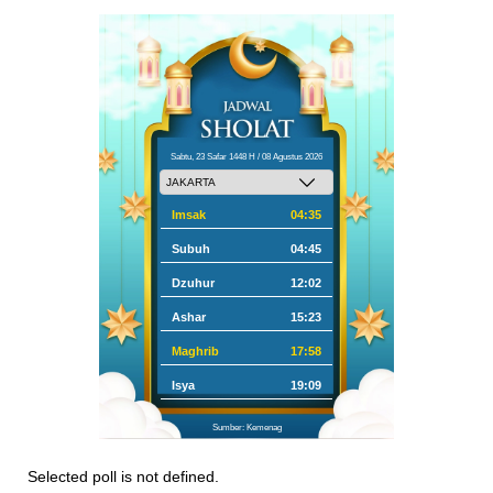
Sabtu, 23 Safar 1448 H / 08 Agustus 2026
Imsak
04:35
Subuh
04:45
Dzuhur
12:02
Ashar
15:23
Maghrib
17:58
Isya
19:09
Sumber: Kemenag
Selected poll is not defined.