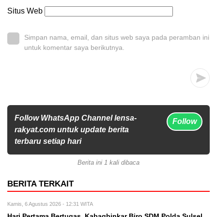
Situs Web
Simpan nama, email, dan situs web saya pada peramban ini
untuk komentar saya berikutnya.
Follow WhatsApp Channel lensa-
Follow
rakyat.com untuk update berita
terbaru setiap hari
Berita ini 1 kali dibaca
BERITA TERKAIT
Kamis, 6 Agustus 2026 - 12:31 WITA
Hari Pertama Bertugas, Kabagbinkar Biro SDM Polda Sulsel