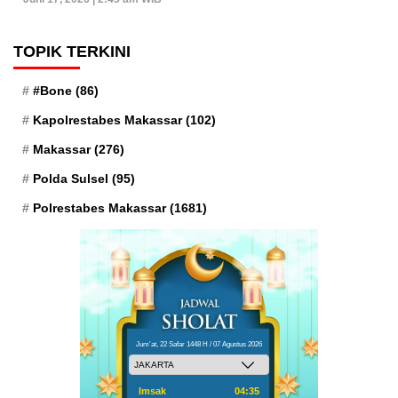
TOPIK TERKINI
#Bone
(86)
Kapolrestabes Makassar
(102)
Makassar
(276)
Polda Sulsel
(95)
Polrestabes Makassar
(1681)
Jum'at, 22 Safar 1448 H / 07 Agustus 2026
Imsak
04:35