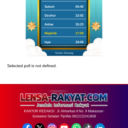
Subuh
04:45
Dzuhur
12:02
Ashar
15:23
Maghrib
17:58
Isya
19:09
Sumber: Kemenag
Selected poll is not defined.
KANTOR REDAKSI : Jl. Almarkas II No. 9 Makassar-
Sulawesi Selatan Tlp/Wa 082215241808