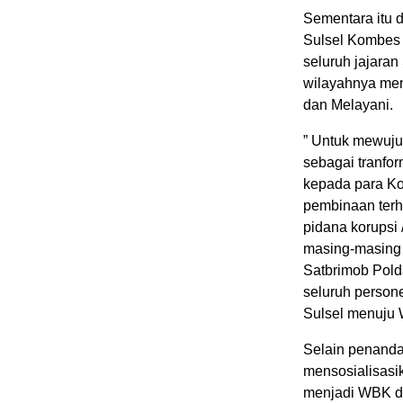
Sementara itu 
Sulsel Kombes 
seluruh jajara
wilayahnya men
dan Melayani.
” Untuk mewuj
sebagai tranfor
kepada para Ko
pembinaan terha
pidana korupsi 
masing-masing
Satbrimob Pol
seluruh person
Sulsel menuju
Selain penanda
mensosialisasi
menjadi WBK d