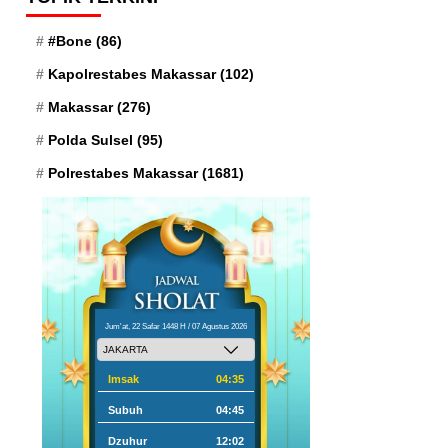
#Bone
(86)
Kapolrestabes Makassar
(102)
Makassar
(276)
Polda Sulsel
(95)
Polrestabes Makassar
(1681)
Jum'at, 22 Safar 1448 H / 07 Agustus 2026
Imsak
04:35
Subuh
04:45
Dzuhur
12:02