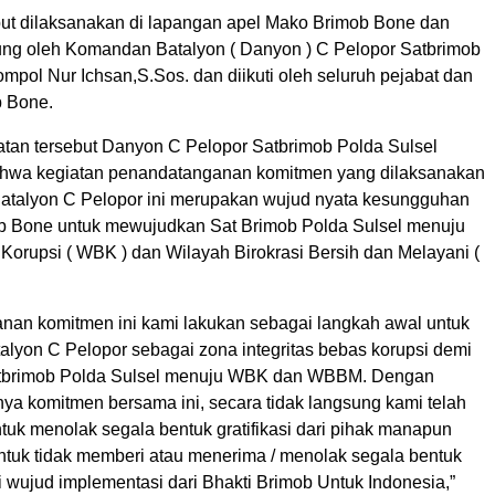
but dilaksanakan di lapangan apel Mako Brimob Bone dan
ung oleh Komandan Batalyon ( Danyon ) C Pelopor Satbrimob
mpol Nur Ichsan,S.Sos. dan diikuti oleh seluruh pejabat dan
b Bone.
an tersebut Danyon C Pelopor Satbrimob Polda Sulsel
hwa kegiatan penandatanganan komitmen yang dilaksanakan
Batalyon C Pelopor ini merupakan wujud nyata kesungguhan
b Bone untuk mewujudkan Sat Brimob Polda Sulsel menuju
Korupsi ( WBK ) dan Wilayah Birokrasi Bersih dan Melayani (
nan komitmen ini kami lakukan sebagai langkah awal untuk
alyon C Pelopor sebagai zona integritas bebas korupsi demi
brimob Polda Sulsel menuju WBK dan WBBM. Dengan
nya komitmen bersama ini, secara tidak langsung kami telah
tuk menolak segala bentuk gratifikasi dari pihak manapun
untuk tidak memberi atau menerima / menolak segala bentuk
 wujud implementasi dari Bhakti Brimob Untuk Indonesia,”