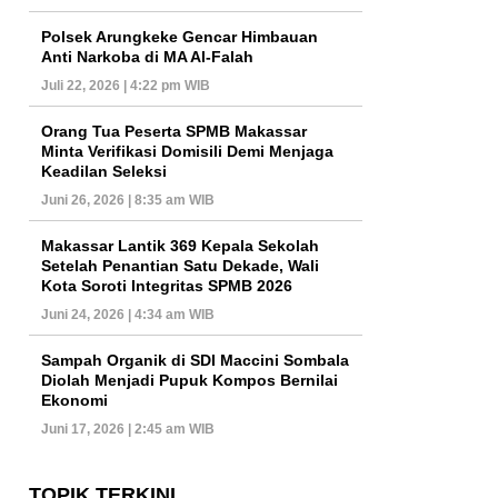
Polsek Arungkeke Gencar Himbauan
Anti Narkoba di MA Al-Falah
Juli 22, 2026 | 4:22 pm WIB
Orang Tua Peserta SPMB Makassar
Minta Verifikasi Domisili Demi Menjaga
Keadilan Seleksi
Juni 26, 2026 | 8:35 am WIB
Makassar Lantik 369 Kepala Sekolah
Setelah Penantian Satu Dekade, Wali
Kota Soroti Integritas SPMB 2026
Juni 24, 2026 | 4:34 am WIB
Sampah Organik di SDI Maccini Sombala
Diolah Menjadi Pupuk Kompos Bernilai
Ekonomi
Juni 17, 2026 | 2:45 am WIB
TOPIK TERKINI