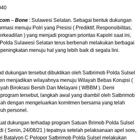
040
.com
–
Bone
: Sulawesi Selatan. Sebagai bentuk dukungan
rmasi menuju Polri yang Presisi ( Prediktif, Responsibilitas,
rkeadilan ) yang menjadi program prioritas Kapolri saat ini,
Polda Sulawesi Selatan terus berbenah melakukan berbagai
eningkatan menuju hal yang lebih baik di segala lini.
ud dukungan tersebut dibuktikan oleh Satbrimob Polda Sulsel
n menjadikan wilayahnya menuju Wilayah Bebas Korupsi (
yah Birokrasi Bersih Dan Melayani ( WBBM ). Demi
 program tersebut, langkah awal yang diambil oleh Satbrimob
alah dengan mengeluarkan komitmen bersama yang telah
ruh personel.
at dukungan terhadap program Satuan Brimob Polda Sulsel
adi ( Senin, 24/08/21 ) tepatnya setelah pelaksanaan apel sore,
el Batalyon C Pelopor Satbrimob Polda Sulsel melakukan