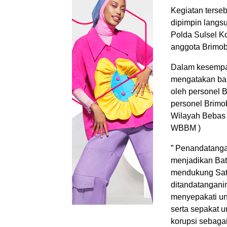
Kegiatan terse
dipimpin langs
Polda Sulsel Ko
anggota Brimo
Dalam kesempat
mengatakan ba
oleh personel 
personel Brimo
Wilayah Bebas 
WBBM )
” Penandatanga
menjadikan Bat
mendukung Sat
ditandatangani
menyepakati un
serta sepakat 
korupsi sebagai