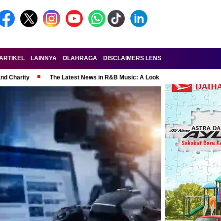
ARTIKEL
LAINNYA
OLAHRAGA
DISCLAIMERS LENSA-RAKYAT.COM
KE
and Charity
The Latest News in R&B Music: A Look at Super Bowl Perform