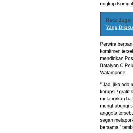
ungkap Kompol 
Baca Juga:
Yang Dilak
Perwira berpan
komitmen terse
mendirikan Pos
Batalyon C Pel
Watampone.
” Jadi jika ada
korupsi / grati
melaporkan hal 
menghubungi sa
anggota terseb
segan melaporka
bersama,” tamb