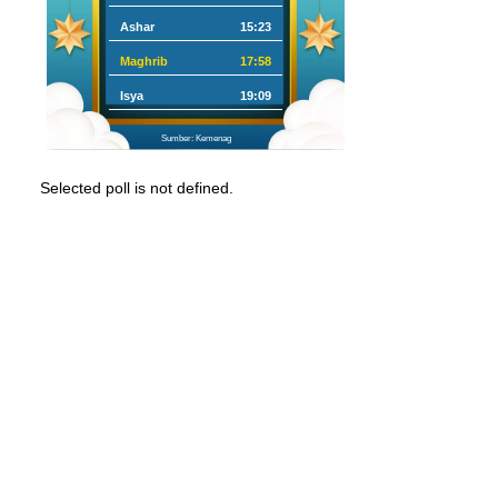
Ashar
15:23
Maghrib
17:58
Isya
19:09
Sumber: Kemenag
Selected poll is not defined.