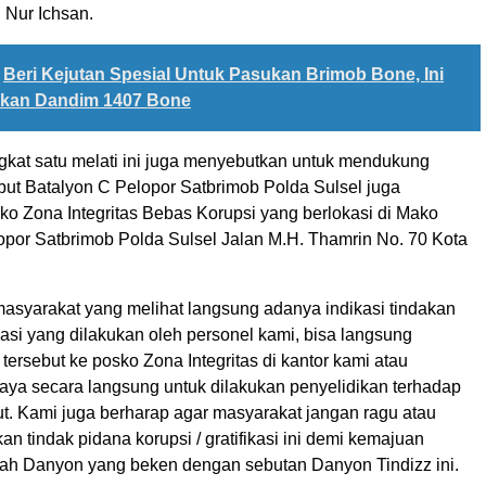
Nur Ichsan.
Beri Kejutan Spesial Untuk Pasukan Brimob Bone, Ini
ukan Dandim 1407 Bone
gkat satu melati ini juga menyebutkan untuk mendukung
but Batalyon C Pelopor Satbrimob Polda Sulsel juga
ko Zona Integritas Bebas Korupsi yang berlokasi di Mako
opor Satbrimob Polda Sulsel Jalan M.H. Thamrin No. 70 Kota
 masyarakat yang melihat langsung adanya indikasi tindakan
fikasi yang dilakukan oleh personel kami, bisa langsung
tersebut ke posko Zona Integritas di kantor kami atau
ya secara langsung untuk dilakukan penyelidikan terhadap
ut. Kami juga berharap agar masyarakat jangan ragu atau
n tindak pidana korupsi / gratifikasi ini demi kemajuan
ah Danyon yang beken dengan sebutan Danyon Tindizz ini.