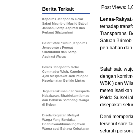
Post Views:
1,
Berita Terkait
Lensa-Rakyat
Kapolres Jeneponto Gelar
Safari Magrib di Masjid Babul
terhadap transfo
Jannah, Serap Aspirasi dan
Perkuat Silaturahmi
Transparansi Be
Satuan Brimob 
Gelar Safari Subuh, Kapolres
perubahan dan p
Jeneponto : Pererat
Silaturahmi dan Serap
Aspirasi Warga
Polres Jeneponto Gelar
Salah satu wuj
Commader Wish, Kapolres
dengan komitme
Ajak Masyarakat Jadi Pelopor
Keselamatan Berlalu Lintas
WBK ) dan Wila
merealisasikan
Jaga Kerukunan dan Waspada
Kebakaran, Bhabinkamtibmas
Polda Sulsel i
dan Babinsa Sambangi Warga
disepakati selu
di Kebun
Disela Kegiatan Melayat
Demi memperku
Warga Yang Berduka,
tersebut sore t
Bhabinkamtibmas Ingatkan
Warga soal Bahaya Kebakaran
seluruh person