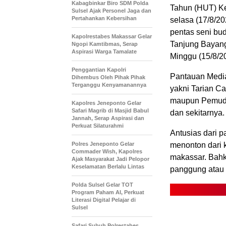
Kabagbinkar Biro SDM Polda
Tahun (HUT) Ke
Sulsel Ajak Personel Jaga dan
Pertahankan Kebersihan
selasa (17/8/2
pentas seni bu
Kapolrestabes Makassar Gelar
Tanjung Bayang
Ngopi Kamtibmas, Serap
Aspirasi Warga Tamalate
Minggu (15/8/2
Penggantian Kapolri
Pantauan Media 
Dihembus Oleh Pihak Pihak
Terganggu Kenyamanannya
yakni Tarian C
maupun Pemuda
Kapolres Jeneponto Gelar
Safari Magrib di Masjid Babul
dan sekitarnya.
Jannah, Serap Aspirasi dan
Perkuat Silaturahmi
Antusias dari p
Polres Jeneponto Gelar
menonton dari 
Commader Wish, Kapolres
makassar. Bahk
Ajak Masyarakat Jadi Pelopor
Keselamatan Berlalu Lintas
panggung atau
Polda Sulsel Gelar TOT
Program Paham AI, Perkuat
Literasi Digital Pelajar di
Sulsel
Safari Subuh Polrestabes