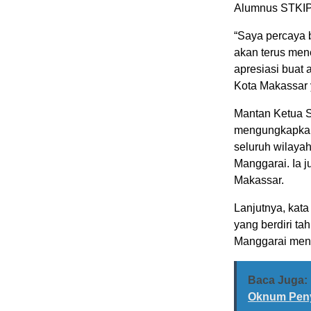
Alumnus STKIP 
“Saya percaya 
akan terus mene
apresiasi buat 
Kota Makassar 
Mantan Ketua 
mengungkapkan
seluruh wilaya
Manggarai. Ia 
Makassar.
Lanjutnya, kat
yang berdiri t
Manggarai meny
Baca Juga:
Oknum Peny