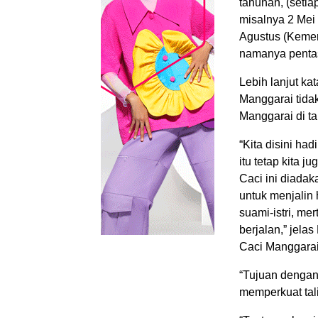
tahunan, (setia
misalnya 2 Mei
Agustus (Kemer
namanya pentas
Lebih lanjut k
Manggarai tida
Manggarai di t
“Kita disini ha
itu tetap kita 
Caci ini diadak
untuk menjalin
suami-istri, me
berjalan,” jel
Caci Manggarai 
“Tujuan dengan 
memperkuat tal