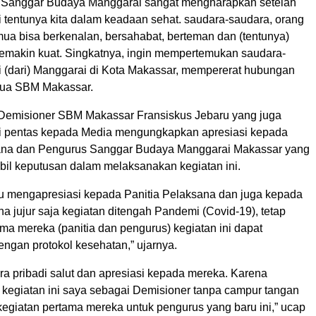
 Sanggar Budaya Manggarai sangat mengharapkan setelah
ni tentunya kita dalam keadaan sehat. saudara-saudara, orang
mua bisa berkenalan, bersahabat, berteman dan (tentunya)
emakin kuat. Singkatnya, ingin mempertemukan saudara-
i (dari) Manggarai di Kota Makassar, mempererat hubungan
etua SBM Makassar.
 Demisioner SBM Makassar Fransiskus Jebaru yang juga
si pentas kepada Media mengungkapkan apresiasi kepada
sana dan Pengurus Sanggar Budaya Manggarai Makassar yang
il keputusan dalam melaksanakan kegiatan ini.
u mengapresiasi kepada Panitia Pelaksana dan juga kepada
a jujur saja kegiatan ditengah Pandemi (Covid-19), tetap
ma mereka (panitia dan pengurus) kegiatan ini dapat
ngan protokol kesehatan,” ujarnya.
ra pribadi salut dan apresiasi kepada mereka. Karena
egiatan ini saya sebagai Demisioner tanpa campur tangan
i kegiatan pertama mereka untuk pengurus yang baru ini,” ucap