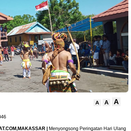
A
A
A
046
AT.COM,MAKASSAR |
Menyongsong Peringatan Hari Ulang