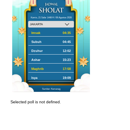
Kamis, 21 Safar 1448 H / 06 Agustus 2026
Imsak
04:35
Subuh
04:45
Dzuhur
12:02
Ashar
15:23
Maghrib
17:58
Isya
19:09
Sumber: Kemenag
Selected poll is not defined.