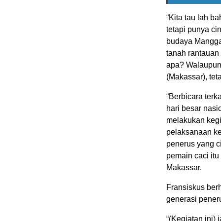
“Kita tau lah 
tetapi punya ci
budaya Manggara
tanah rantauan 
apa? Walaupun 
(Makassar), tet
“Berbicara terk
hari besar nas
melakukan kegia
pelaksanaan ke
penerus yang ci
pemain caci it
Makassar.
Fransiskus berh
generasi pener
“(Kegiatan ini)