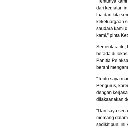
“Tentunya kami
dari kegiatan i
tua dan kita se
kekeluargaan s
saudara kami d
kami,” pinta K
Sementara itu,
berada di loka
Panitia Pelak
berani mengamb
“Tentu saya ma
Pengurus, karen
dengan kerjasa
dilaksanakan de
“Dan saya seca
memang dalam k
sedikit pun. In