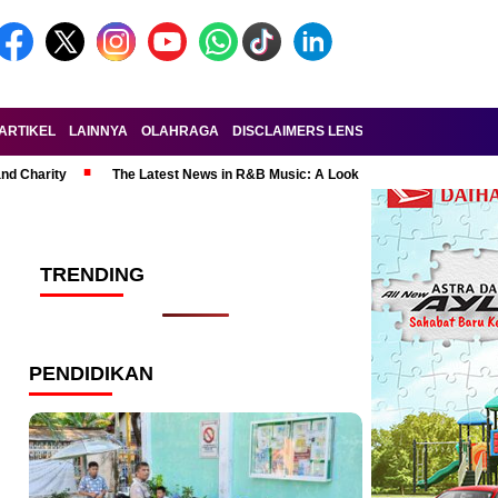
ARTIKEL
LAINNYA
OLAHRAGA
DISCLAIMERS LENSA-RAKYAT.COM
KE
and Charity
The Latest News in R&B Music: A Look at Super Bowl Perform
TRENDING
PENDIDIKAN