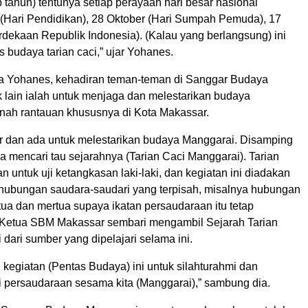
p tahun) tentunya setiap perayaan hari besar nasional
 (Hari Pendidikan), 28 Oktober (Hari Sumpah Pemuda), 17
dekaan Republik Indonesia). (Kalau yang berlangsung) ini
 budaya tarian caci,” ujar Yohanes.
ata Yohanes, kehadiran teman-teman di Sanggar Budaya
k lain ialah untuk menjaga dan melestarikan budaya
anah rantauan khususnya di Kota Makassar.
dir dan ada untuk melestarikan budaya Manggarai. Disamping
juga mencari tau sejarahnya (Tarian Caci Manggarai). Tarian
an untuk uji ketangkasan laki-laki, dan kegiatan ini diadakan
 hubungan saudara-saudari yang terpisah, misalnya hubungan
rtua dan mertua supaya ikatan persaudaraan itu tetap
as Ketua SBM Makassar sembari mengambil Sejarah Tarian
dari sumber yang dipelajari selama ini.
kegiatan (Pentas Budaya) ini untuk silahturahmi dan
i persaudaraan sesama kita (Manggarai),” sambung dia.