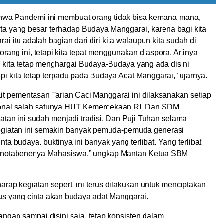
bahwa Pandemi ini membuat orang tidak bisa kemana-mana,
nta yang besar terhadap Budaya Manggarai, karena bagi kita
i itu adalah bagian dari diri kita walaupun kita sudah di
orang ini, tetapi kita tepat menggunakan diaspora. Artinya
kita tetap menghargai Budaya-Budaya yang ada disini
api kita tetap terpadu pada Budaya Adat Manggarai,” ujarnya.
ait pementasan Tarian Caci Manggarai ini dilaksanakan setiap
ional salah satunya HUT Kemerdekaan RI. Dan SDM
tan ini sudah menjadi tradisi. Dan Puji Tuhan selama
giatan ini semakin banyak pemuda-pemuda generasi
nta budaya, buktinya ini banyak yang terlibat. Yang terlibat
u notabenenya Mahasiswa,” ungkap Mantan Ketua SBM
arap kegiatan seperti ini terus dilakukan untuk menciptakan
us yang cinta akan budaya adat Manggarai.
 jangan sampai disini saja, tetap konsisten dalam