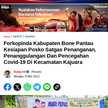
/
/
Home
BERITA
DAERAH
Forkopinda Kabupaten Bone Pantau
Kesiapan Posko Satgas Penanganan,
Penanggulangan Dan Pencegahan
Covid-19 Di Kecamatan Kajuara
Bang Ali
- Penulis
Minggu, 9 Mei 2021