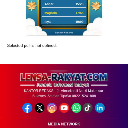
Ashar
15:23
Maghrib
17:58
Isya
19:09
Sumber: Kemenag
Selected poll is not defined.
KANTOR REDAKSI : Jl. Almarkas II No. 9 Makassar-
Sulawesi Selatan Tlp/Wa 082215241808
MEDIA NETWORK