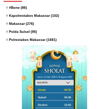
#Bone
(86)
Kapolrestabes Makassar
(102)
Makassar
(276)
Polda Sulsel
(95)
Polrestabes Makassar
(1681)
Kamis, 21 Safar 1448 H / 06 Agustus 2026
Imsak
04:35
Subuh
04:45
Dzuhur
12:02