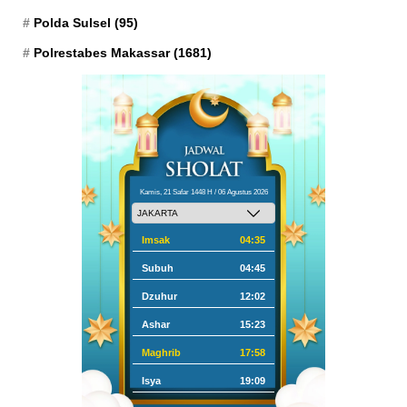
Polda Sulsel
(95)
Polrestabes Makassar
(1681)
Kamis, 21 Safar 1448 H / 06 Agustus 2026
Imsak
04:35
Subuh
04:45
Dzuhur
12:02
Ashar
15:23
Maghrib
17:58
Isya
19:09