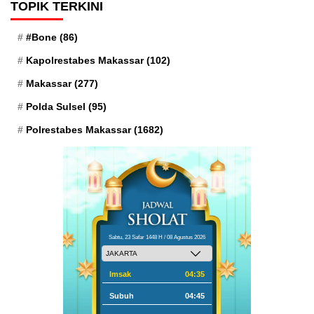
TOPIK TERKINI
#Bone
(86)
Kapolrestabes Makassar
(102)
Makassar
(277)
Polda Sulsel
(95)
Polrestabes Makassar
(1682)
Sabtu, 23 Safar 1448 H / 08 Agustus 2026
Imsak
04:35
Subuh
04:45