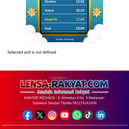
Dzuhur
12:02
Ashar
15:23
Maghrib
17:58
Isya
19:09
Sumber: Kemenag
Selected poll is not defined.
KANTOR REDAKSI : Jl. Almarkas II No. 9 Makassar-
Sulawesi Selatan Tlp/Wa 082215241808