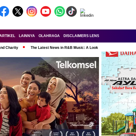
ARTIKEL
LAINNYA
OLAHRAGA
DISCLAIMERS LENSA-RAKYAT.COM
KE
and Charity
The Latest News in R&B Music: A Look at Super Bowl Perform