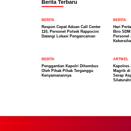
Berita Terbaru
BERITA
BERITA
Respon Cepat Aduan Call Center
Hari Pert
110, Personel Polsek Rappocini
Biro SDM 
Datangi Lokasi Pengancaman
Personel 
Kebersih
BERITA
ARTIKEL
Penggantian Kapolri Dihembus
Kapolres 
Oleh Pihak Pihak Terganggu
Magrib di
Kenyamanannya
Serap Asp
Silaturah