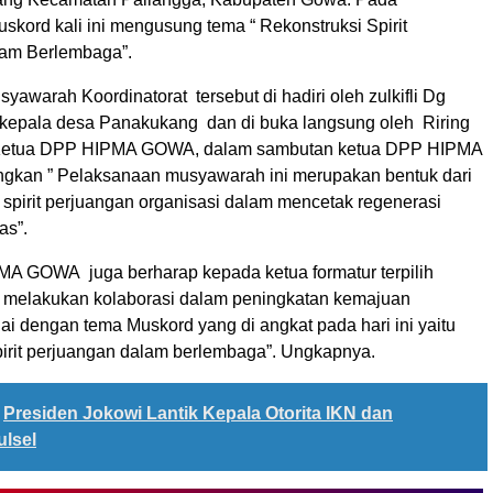
kord kali ini mengusung tema “ Rekonstruksi Spirit
lam Berlembaga”.
warah Koordinatorat tersebut di hadiri oleh zulkifli Dg
kepala desa Panakukang dan di buka langsung oleh Riring
Ketua DPP HIPMA GOWA, dalam sambutan ketua DPP HIPMA
kan ” Pelaksanaan musyawarah ini merupakan bentuk dari
spirit perjuangan organisasi dalam mencetak regenerasi
as”.
A GOWA juga berharap kepada ketua formatur terpilih
t melakukan kolaborasi dalam peningkatan kemajuan
ai dengan tema Muskord yang di angkat pada hari ini yaitu
pirit perjuangan dalam berlembaga”. Ungkapnya.
Presiden Jokowi Lantik Kepala Otorita IKN dan
lsel