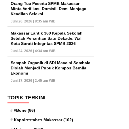
Orang Tua Peserta SPMB Makassar
Minta Verifikasi Domisili Demi Menjaga
Keadilan Seleksi
Juni 26, 2026 | 8:35 am WIB
Makassar Lantik 369 Kepala Sekolah
Setelah Penantian Satu Dekade, Wali
Kota Soroti Integritas SPMB 2026
Juni 24, 2026 | 4:34 am WIB
Sampah Organik di SDI Maccini Sombala
Diolah Menjadi Pupuk Kompos Bernilai
Ekonomi
Juni 17, 2026 | 2:45 am WIB
TOPIK TERKINI
#Bone
(86)
Kapolrestabes Makassar
(102)