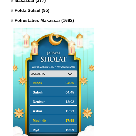
Makassar
(277)
Polda Sulsel
(95)
Polrestabes Makassar
(1682)
Jum'at, 22 Safar 1448 H / 07 Agustus 2026
Imsak
04:35
Subuh
04:45
Dzuhur
12:02
Ashar
15:23
Maghrib
17:58
Isya
19:09