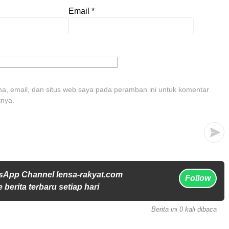
Email
*
, email, dan situs web saya pada peramban ini untuk komentar
tnya.
sApp Channel lensa-rakyat.com
Follow
 berita terbaru setiap hari
Berita ini 0 kali dibaca