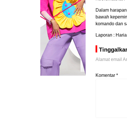
Dalam harapan 
bawah kepemim
komando dan sat
Laporan : Haria
Tinggalka
Alamat email An
Komentar
*