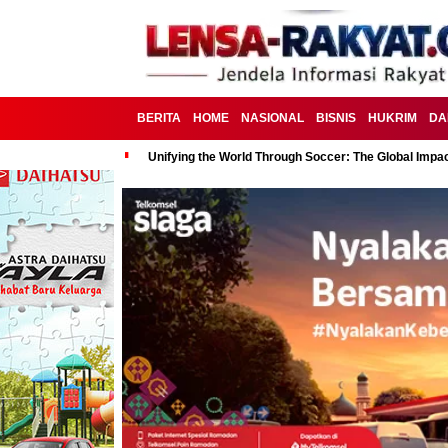
BERITA
HOME
NASIONAL
BISNIS
HUKRIM
DA
Unifying the World Through Soccer: The Global Impac