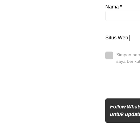
Nama
*
Situs Web
Simpan nama
saya beriku
Follow What
untuk update