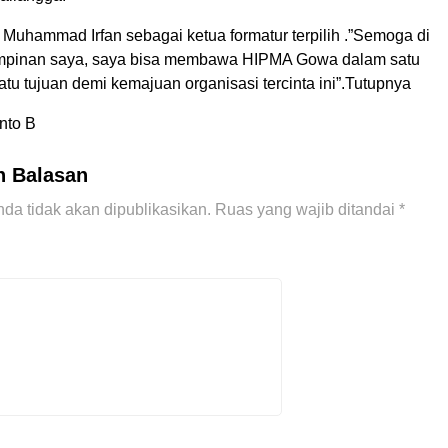
Muhammad Irfan sebagai ketua formatur terpilih .”Semoga di
pinan saya, saya bisa membawa HIPMA Gowa dalam satu
u tujuan demi kemajuan organisasi tercinta ini”.Tutupnya
nto B
n Balasan
da tidak akan dipublikasikan.
Ruas yang wajib ditandai
*