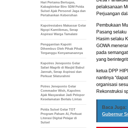
Hari Pertama Bertugas,
pelaksanaan Mus
Kabagbinkar Biro SDM Polda
Sulsel Ajak Personel Jaga dan
Perjuangan da
Pertahankan Kebersihan
Pembukaan Musya
Kapolrestabes Makassar Gelar
Ngopi Kamtibmas, Serap
Pasang selaku 
Aspirasi Warga Tamalate
Hasim selaku 
Penggantian Kapolri
GOWA menerang
Dihembus Oleh Pihak Pihak
pada semangat 
Terganggu Kenyamanannya
yang berintegrit
Kapolres Jeneponto Gelar
Safari Magrib di Masjid Babul
ketua DPP HIPM
Jannah, Serap Aspirasi dan
Perkuat Silaturahmi
nantinya “dapa
organisasi sesu
Polres Jeneponto Gelar
Commader Wish, Kapolres
Rekonstruksi s
Ajak Masyarakat Jadi Pelopor
Keselamatan Berlalu Lintas
Baca Juga:
Polda Sulsel Gelar TOT
Gubernur Su
Program Paham AI, Perkuat
Literasi Digital Pelajar di
Sulsel