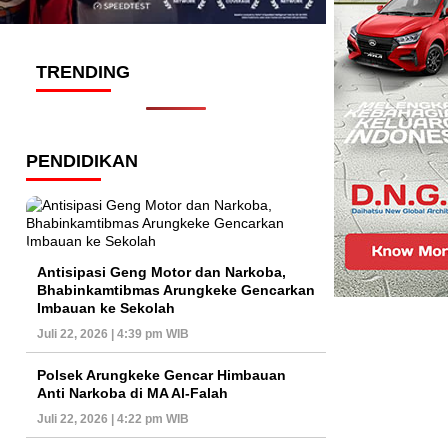
TRENDING
PENDIDIKAN
Antisipasi Geng Motor dan Narkoba,
Bhabinkamtibmas Arungkeke Gencarkan
Imbauan ke Sekolah
Juli 22, 2026 | 4:39 pm WIB
Polsek Arungkeke Gencar Himbauan
Anti Narkoba di MA Al-Falah
Juli 22, 2026 | 4:22 pm WIB