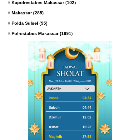
Kapolrestabes Makassar
(102)
Makassar
(285)
Polda Sulsel
(95)
Polrestabes Makassar
(1691)
Ahad, 24 Safar 1448 H / 09 Agustus 2026
Imsak
04:34
Subuh
04:44
Dzuhur
12:02
Ashar
15:23
Maghrib
17:58