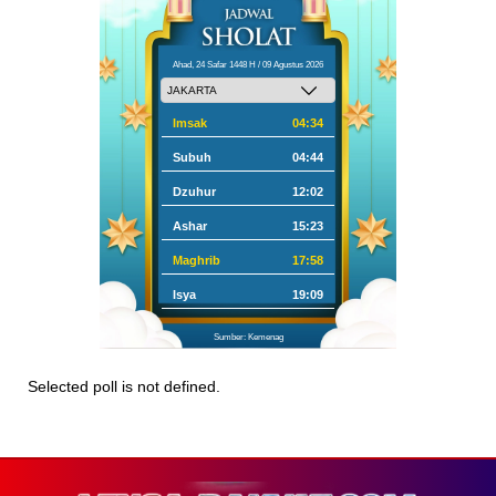
Ahad, 24 Safar 1448 H / 09 Agustus 2026
Imsak
04:34
Subuh
04:44
Dzuhur
12:02
Ashar
15:23
Maghrib
17:58
Isya
19:09
Sumber: Kemenag
Selected poll is not defined.