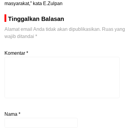
masyarakat,” kata E.Zulpan
Tinggalkan Balasan
Alamat email Anda tidak akan dipublikasikan.
Ruas yang
wajib ditandai
*
Komentar
*
Nama
*