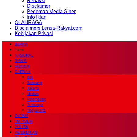
Redaksi
Disclaimer
Pedoman Media Siber
Info Iklan
OLAHRAGA
Disclaimers Lensa-Rakyat.com
Kebijakan Privasi
BERITA
Home
NASIONAL
BISNIS
HUKRIM
DAERAH
Bali
Bandung
Jakarta
Medan
Palembang
Surabaya
Yogyakarta
EKOBIS
TNI POLRI
POLITIK
PENDIDIKAN