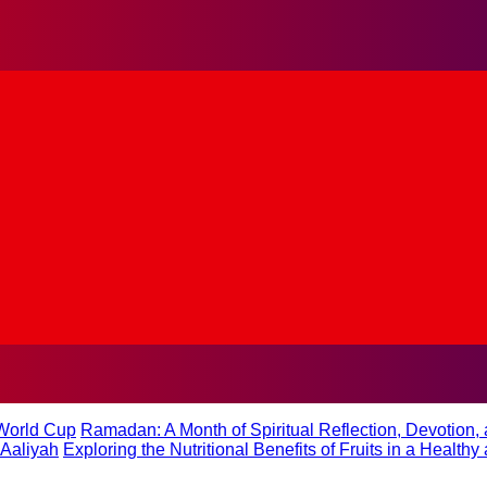
 World Cup
Ramadan: A Month of Spiritual Reflection, Devotion, 
 Aaliyah
Exploring the Nutritional Benefits of Fruits in a Health