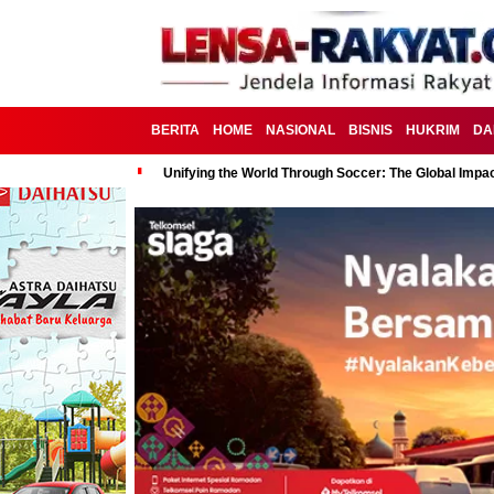
BERITA
HOME
NASIONAL
BISNIS
HUKRIM
DA
Unifying the World Through Soccer: The Global Impac