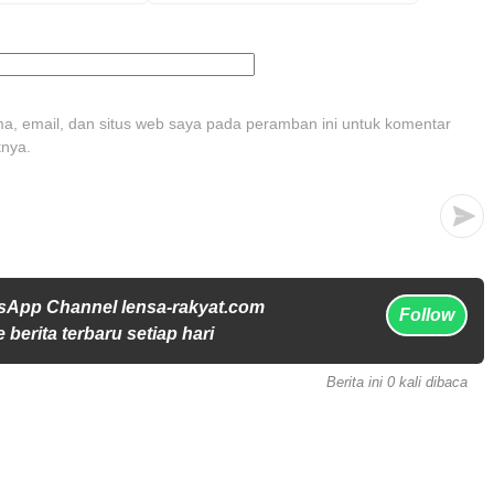
, email, dan situs web saya pada peramban ini untuk komentar
tnya.
sApp Channel lensa-rakyat.com
Follow
 berita terbaru setiap hari
Berita ini 0 kali dibaca