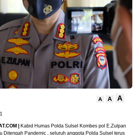
A
A
A
1
T.COM |
Kabid Humas Polda Sulsel Kombes pol E.Zulpan
 Ditengah Pandemic , seluruh anggota Polda Sulsel terus