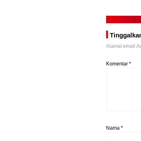
Tinggalka
Alamat email An
Komentar
*
Nama
*