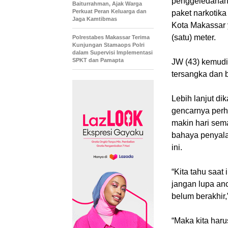
penggeledahan 
Baiturrahman, Ajak Warga
Perkuat Peran Keluarga dan
paket narkotika
Jaga Kamtibmas
Kota Makassar 
(satu) meter.
Polrestabes Makassar Terima
Kunjungan Stamaops Polri
dalam Supervisi Implementasi
SPKT dan Pamapta
JW (43) kemudi
tersangka dan b
Lebih lanjut d
gencarnya perh
makin hari sema
bahaya penyala
ini.
“Kita tahu saat
jangan lupa an
belum berakhir,
“Maka kita haru