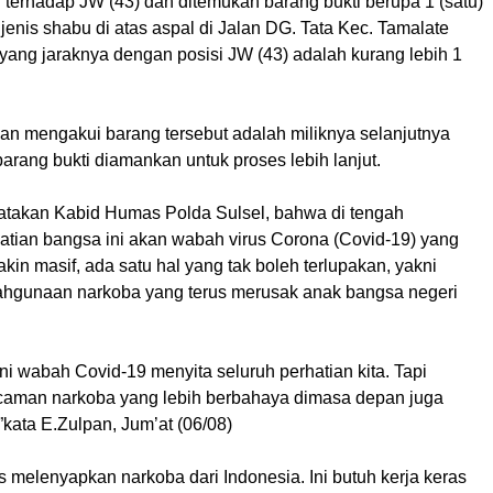
terhadap JW (43) dan ditemukan barang bukti berupa 1 (satu)
 jenis shabu di atas aspal di Jalan DG. Tata Kec. Tamalate
yang jaraknya dengan posisi JW (43) adalah kurang lebih 1
an mengakui barang tersebut adalah miliknya selanjutnya
arang bukti diamankan untuk proses lebih lanjut.
ikatakan Kabid Humas Polda Sulsel, bahwa di tengah
atian bangsa ini akan wabah virus Corona (Covid-19) yang
kin masif, ada satu hal yang tak boleh terlupakan, yakni
hgunaan narkoba yang terus merusak anak bangsa negeri
 ini wabah Covid-19 menyita seluruh perhatian kita. Tapi
caman narkoba yang lebih berbahaya dimasa depan juga
”kata E.Zulpan, Jum’at (06/08)
s melenyapkan narkoba dari Indonesia. Ini butuh kerja keras