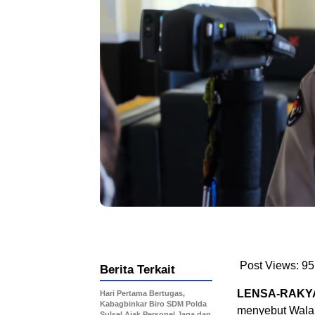
Post Views:
95
Berita Terkait
LENSA-RAKYA
Hari Pertama Bertugas,
Kabagbinkar Biro SDM Polda
menyebut Walau
Sulsel Ajak Personel Jaga dan