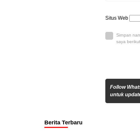
Situs Web
Simpan nama
saya beriku
Follow What
untuk update
Berita Terbaru