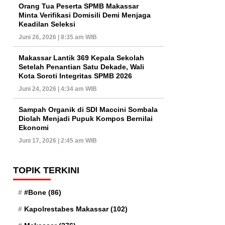
Orang Tua Peserta SPMB Makassar
Minta Verifikasi Domisili Demi Menjaga
Keadilan Seleksi
Juni 26, 2026 | 8:35 am WIB
Makassar Lantik 369 Kepala Sekolah
Setelah Penantian Satu Dekade, Wali
Kota Soroti Integritas SPMB 2026
Juni 24, 2026 | 4:34 am WIB
Sampah Organik di SDI Maccini Sombala
Diolah Menjadi Pupuk Kompos Bernilai
Ekonomi
Juni 17, 2026 | 2:45 am WIB
TOPIK TERKINI
#Bone
(86)
Kapolrestabes Makassar
(102)