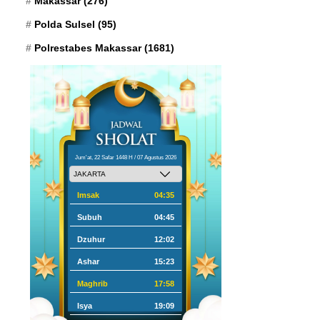
Makassar
(276)
Polda Sulsel
(95)
Polrestabes Makassar
(1681)
Jum'at, 22 Safar 1448 H / 07 Agustus 2026
Imsak
04:35
Subuh
04:45
Dzuhur
12:02
Ashar
15:23
Maghrib
17:58
Isya
19:09