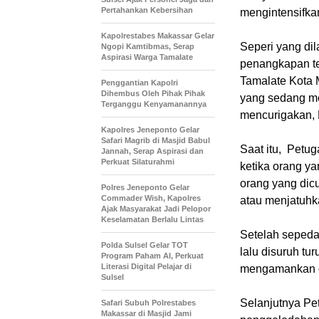
Pertahankan Kebersihan
mengintensifk
Kapolrestabes Makassar Gelar
Seperi yang di
Ngopi Kamtibmas, Serap
Aspirasi Warga Tamalate
penangkapan te
Tamalate Kota M
Penggantian Kapolri
Dihembus Oleh Pihak Pihak
yang sedang me
Terganggu Kenyamanannya
mencurigakan, 
Kapolres Jeneponto Gelar
Safari Magrib di Masjid Babul
Saat itu, Petu
Jannah, Serap Aspirasi dan
Perkuat Silaturahmi
ketika orang ya
orang yang dicu
Polres Jeneponto Gelar
Commader Wish, Kapolres
atau menjatuhk
Ajak Masyarakat Jadi Pelopor
Keselamatan Berlalu Lintas
Setelah sepeda 
Polda Sulsel Gelar TOT
lalu disuruh t
Program Paham AI, Perkuat
Literasi Digital Pelajar di
mengamankan or
Sulsel
Selanjutnya Pe
Safari Subuh Polrestabes
Makassar di Masjid Jami