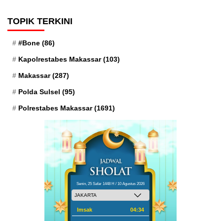
TOPIK TERKINI
#Bone
(86)
Kapolrestabes Makassar
(103)
Makassar
(287)
Polda Sulsel
(95)
Polrestabes Makassar
(1691)
Senin, 25 Safar 1448 H / 10 Agustus 2026
Imsak
04:34