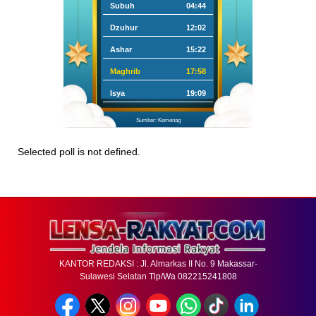
Subuh
04:44
Dzuhur
12:02
Ashar
15:22
Maghrib
17:58
Isya
19:09
Sumber: Kemenag
Selected poll is not defined.
KANTOR REDAKSI : Jl. Almarkas II No. 9 Makassar-
Sulawesi Selatan Tlp/Wa 082215241808