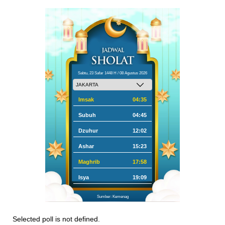
Sabtu, 23 Safar 1448 H / 08 Agustus 2026
Imsak
04:35
Subuh
04:45
Dzuhur
12:02
Ashar
15:23
Maghrib
17:58
Isya
19:09
Sumber: Kemenag
Selected poll is not defined.