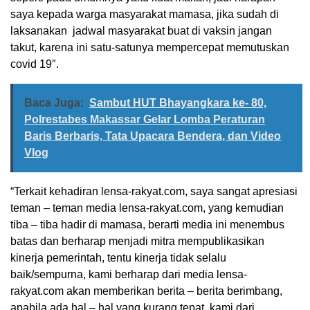
saya kepada warga masyarakat mamasa, jika sudah di
laksanakan jadwal masyarakat buat di vaksin jangan
takut, karena ini satu-satunya mempercepat memutuskan
covid 19″.
Baca Juga:
Sambut HUT Bhayangkara ke- 80,
Polrestabes Makassar Gelar Lomba Peraturan
Baris Berbaris, Tata Upacara Bendera, dan Video
Vlog
“Terkait kehadiran lensa-rakyat.com, saya sangat apresiasi
teman – teman media lensa-rakyat.com, yang kemudian
tiba – tiba hadir di mamasa, berarti media ini menembus
batas dan berharap menjadi mitra mempublikasikan
kinerja pemerintah, tentu kinerja tidak selalu
baik/sempurna, kami berharap dari media lensa-
rakyat.com akan memberikan berita – berita berimbang,
apabila ada hal – hal yang kurang tepat, kami dari