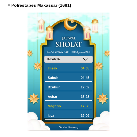
Polrestabes Makassar
(1681)
Jum'at, 22 Safar 1448 H / 07 Agustus 2026
Imsak
04:35
Subuh
04:45
Dzuhur
12:02
Ashar
15:23
Maghrib
17:58
Isya
19:09
Sumber: Kemenag