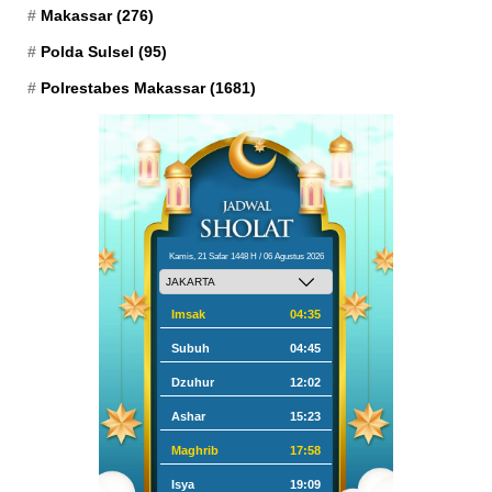
Makassar
(276)
Polda Sulsel
(95)
Polrestabes Makassar
(1681)
Kamis, 21 Safar 1448 H / 06 Agustus 2026
Imsak
04:35
Subuh
04:45
Dzuhur
12:02
Ashar
15:23
Maghrib
17:58
Isya
19:09