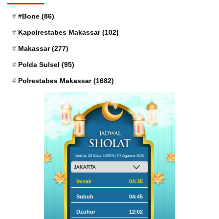
#Bone
(86)
Kapolrestabes Makassar
(102)
Makassar
(277)
Polda Sulsel
(95)
Polrestabes Makassar
(1682)
Jum'at, 22 Safar 1448 H / 07 Agustus 2026
Imsak
04:35
Subuh
04:45
Dzuhur
12:02