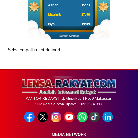
Ashar
15:23
Maghrib
17:58
Isya
19:09
Sumber: Kemenag
Selected poll is not defined.
KANTOR REDAKSI : Jl. Almarkas II No. 9 Makassar-
Sulawesi Selatan Tlp/Wa 082215241808
MEDIA NETWORK