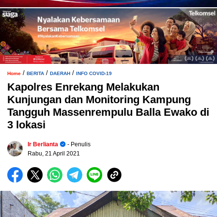
/
/
/
Home
BERITA
DAERAH
INFO COVID-19
Kapolres Enrekang Melakukan
Kunjungan dan Monitoring Kampung
Tangguh Massenrempulu Balla Ewako di
3 lokasi
Ir Berlianta
- Penulis
Rabu, 21 April 2021