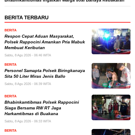
Bhabinkamtibmas Ingatkan Warga soal Bahaya Kebakaran
BERITA TERBARU
BERITA
Respon Cepat Aduan Masyarakat,
Polsek Rappocini Amankan Pria Mabuk
Membuat Keributan
Sabtu, 8 Agu 2026 - 06:46 WITA
BERITA
Personel Samapta Polsek Biringkanaya
Sita 50 Liter Miras Jenis Ballo
Sabtu, 8 Agu 2026 - 06:39 WITA
BERITA
Bhabinkamtibmas Polsek Rappocini
Siaga Bersama RW RT Jaga
Harkamtibmas di Buakana
Sabtu, 8 Agu 2026 - 06:33 WITA
BERITA