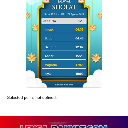
Sabtu, 23 Safar 1448 H / 08 Agustus 2026
Imsak
04:35
Subuh
04:45
Dzuhur
12:02
Ashar
15:23
Maghrib
17:58
Isya
19:09
Sumber: Kemenag
Selected poll is not defined.