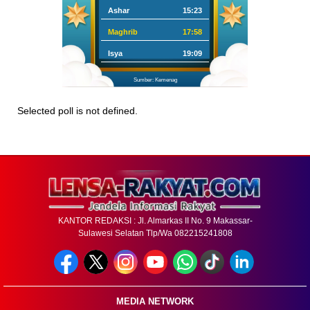
Ashar
15:23
Maghrib
17:58
Isya
19:09
Sumber: Kemenag
Selected poll is not defined.
KANTOR REDAKSI : Jl. Almarkas II No. 9 Makassar-
Sulawesi Selatan Tlp/Wa 082215241808
MEDIA NETWORK