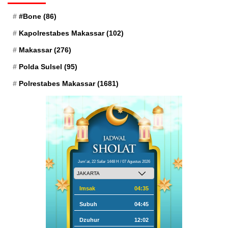
#Bone
(86)
Kapolrestabes Makassar
(102)
Makassar
(276)
Polda Sulsel
(95)
Polrestabes Makassar
(1681)
Jum'at, 22 Safar 1448 H / 07 Agustus 2026
Imsak
04:35
Subuh
04:45
Dzuhur
12:02