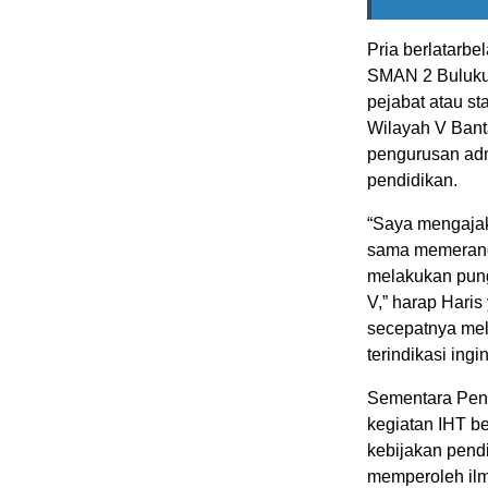
Pria berlatarbe
SMAN 2 Buluku
pejabat atau st
Wilayah V Bant
pengurusan adm
pendidikan.
“Saya mengajak
sama memerangi
melakukan pung
V,” harap Haris
secepatnya mel
terindikasi ing
Sementara Pen
kegiatan IHT be
kebijakan pendi
memperoleh ilm