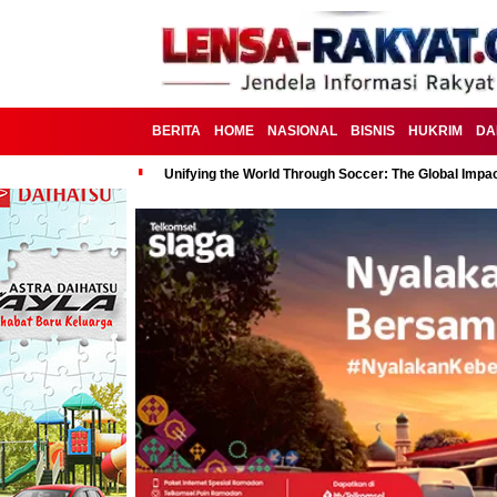
BERITA
HOME
NASIONAL
BISNIS
HUKRIM
DA
Unifying the World Through Soccer: The Global Impac