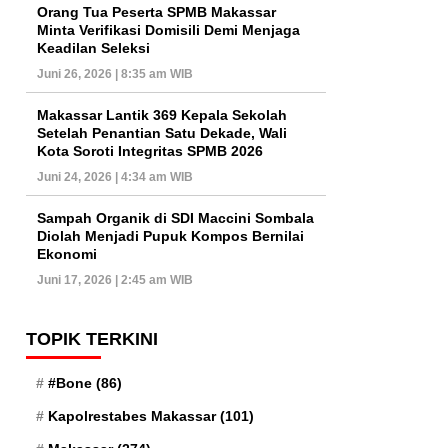
Orang Tua Peserta SPMB Makassar
Minta Verifikasi Domisili Demi Menjaga
Keadilan Seleksi
Juni 26, 2026 | 8:35 am WIB
Makassar Lantik 369 Kepala Sekolah
Setelah Penantian Satu Dekade, Wali
Kota Soroti Integritas SPMB 2026
Juni 24, 2026 | 4:34 am WIB
Sampah Organik di SDI Maccini Sombala
Diolah Menjadi Pupuk Kompos Bernilai
Ekonomi
Juni 17, 2026 | 2:45 am WIB
TOPIK TERKINI
#Bone
(86)
Kapolrestabes Makassar
(101)