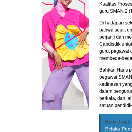
Kualitas Prose
guru SMAN 2 (T
Di hadapan sel
bahwa sejak dir
berjanji dan me
Cabdisdik untu
guru, pegawai d
membeda-bedak
Bahkan Haris p
pegawai SMAN 2
kedinasan yang
dalam pengurusa
berkala, dan la
satuan pendidi
Baca Juga:
Pelaku Peng