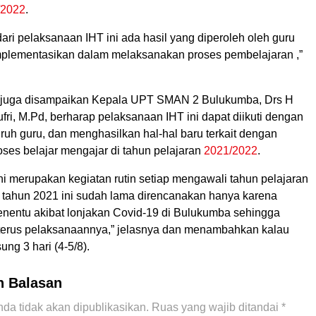
/2022
.
dari pelaksanaan IHT ini ada hasil yang diperoleh oleh guru
mplementasikan dalam melaksanakan proses pembelajaran ,”
 juga disampaikan Kepala UPT SMAN 2 Bulukumba, Drs H
i, M.Pd, berharap pelaksanaan IHT ini dapat diikuti dengan
uruh guru, dan menghasilkan hal-hal baru terkait dengan
oses belajar mengajar di tahun pelajaran
2021/2022
.
ni merupakan kegiatan rutin setiap mengawali tahun pelajaran
k tahun 2021 ini sudah lama direncanakan hanya karena
menentu akibat lonjakan Covid-19 di Bulukumba sehingga
 terus pelaksanaannya,” jelasnya dan menambahkan kalau
ung 3 hari (4-5/8).
n Balasan
da tidak akan dipublikasikan.
Ruas yang wajib ditandai
*