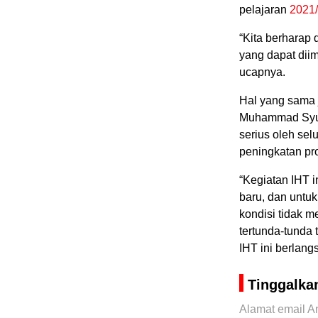
pelajaran
2021
“Kita berharap 
yang dapat dii
ucapnya.
Hal yang sama
Muhammad Syufr
serius oleh sel
peningkatan pr
“Kegiatan IHT i
baru, dan untu
kondisi tidak 
tertunda-tunda
IHT ini berlangs
Tinggalka
Alamat email An