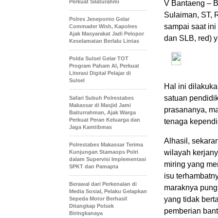
Perkuat Silaturahmi
V Bantaeng – B
Sulaiman, ST, R
Polres Jeneponto Gelar
sampai saat in
Commader Wish, Kapolres
Ajak Masyarakat Jadi Pelopor
dan SLB, red) y
Keselamatan Berlalu Lintas
Polda Sulsel Gelar TOT
Program Paham AI, Perkuat
Literasi Digital Pelajar di
Sulsel
Hal ini dilakuk
satuan pendidik
Safari Subuh Polrestabes
Makassar di Masjid Jami
prasananya, ma
Baiturrahman, Ajak Warga
Perkuat Peran Keluarga dan
tenaga kependi
Jaga Kamtibmas
Alhasil, sekaran
Polrestabes Makassar Terima
wilayah kerjany
Kunjungan Stamaops Polri
dalam Supervisi Implementasi
miring yang me
SPKT dan Pamapta
isu terhambatn
Berawal dari Perkenalan di
maraknya pungu
Media Sosial, Pelaku Gelapkan
yang tidak be
Sepeda Motor Berhasil
Ditangkap Polsek
pemberian bant
Biringkanaya