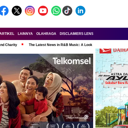
ARTIKEL
LAINNYA
OLAHRAGA
DISCLAIMERS LENSA-RAKYAT.COM
KE
and Charity
The Latest News in R&B Music: A Look at Super Bowl Perform