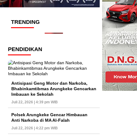
TRENDING
PENDIDIKAN
Antisipasi Geng Motor dan Narkoba,
Bhabinkamtibmas Arungkeke Gencarkan
Imbauan ke Sekolah
Juli 22, 2026 | 4:39 pm WIB
Polsek Arungkeke Gencar Himbauan
Anti Narkoba di MA Al-Falah
Juli 22, 2026 | 4:22 pm WIB