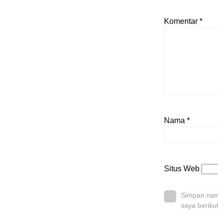
Komentar
*
Nama
*
Situs Web
Simpan nama
saya beriku