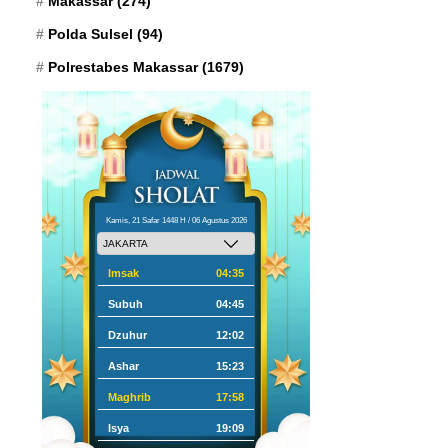
Makassar
(274)
Polda Sulsel
(94)
Polrestabes Makassar
(1679)
Kamis, 21 Safar 1448 H / 06 Agustus 2026
Imsak
04:35
Subuh
04:45
Dzuhur
12:02
Ashar
15:23
Maghrib
17:58
Isya
19:09