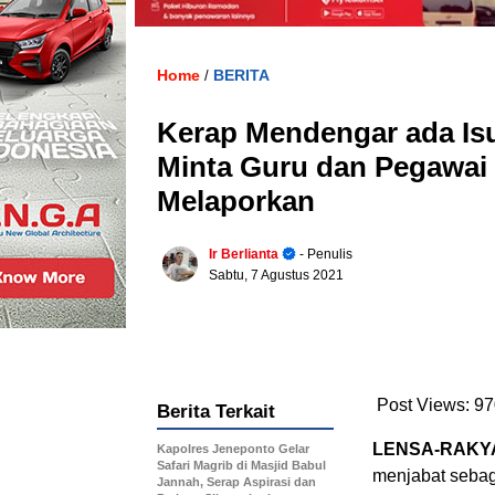
Home
BERITA
/
Kerap Mendengar ada Isu
Minta Guru dan Pegawai
Melaporkan
Ir Berlianta
- Penulis
Sabtu, 7 Agustus 2021
Post Views:
97
Berita Terkait
LENSA-RAKY
Kapolres Jeneponto Gelar
Safari Magrib di Masjid Babul
menjabat sebag
Jannah, Serap Aspirasi dan