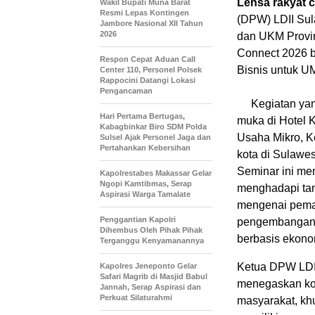
Lensa rakyat
Wakil Bupati Muna Barat
Resmi Lepas Kontingen
(DPW) LDII Sul
Jambore Nasional XII Tahun
2026
dan UKM Provi
Connect 2026 be
Respon Cepat Aduan Call
Bisnis untuk U
Center 110, Personel Polsek
Rappocini Datangi Lokasi
Pengancaman
Kegiatan yan
Hari Pertama Bertugas,
muka di Hotel K
Kabagbinkar Biro SDM Polda
Usaha Mikro, K
Sulsel Ajak Personel Jaga dan
Pertahankan Kebersihan
kota di Sulawes
Seminar ini me
Kapolrestabes Makassar Gelar
Ngopi Kamtibmas, Serap
menghadapi tan
Aspirasi Warga Tamalate
mengenai pemanf
Penggantian Kapolri
pengembangan i
Dihembus Oleh Pihak Pihak
berbasis ekono
Terganggu Kenyamanannya
Ketua DPW LDII
Kapolres Jeneponto Gelar
Safari Magrib di Masjid Babul
menegaskan kom
Jannah, Serap Aspirasi dan
Perkuat Silaturahmi
masyarakat, kh