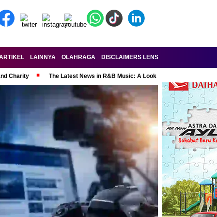
ARTIKEL
LAINNYA
OLAHRAGA
DISCLAIMERS LENSA-RAKYAT.COM
KE
and Charity
The Latest News in R&B Music: A Look at Super Bowl Perform