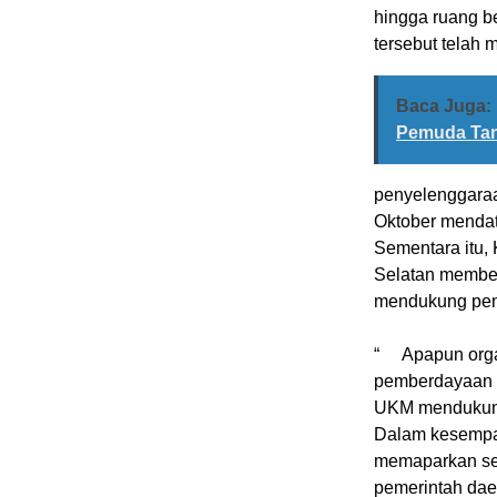
hingga ruang b
tersebut telah
Baca Juga:
Pemuda Tan
penyelenggaraa
Oktober menda
Sementara itu,
Selatan memberi
mendukung pe
“
Apapun orga
pemberdayaan 
UKM mendukung
Dalam kesempat
memaparkan se
pemerintah da