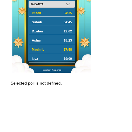
Imsak
04:35
Subuh
04:45
Dzuhur
12:02
Ashar
15:23
Maghrib
17:58
Isya
19:09
Sumber: Kemenag
Selected poll is not defined.