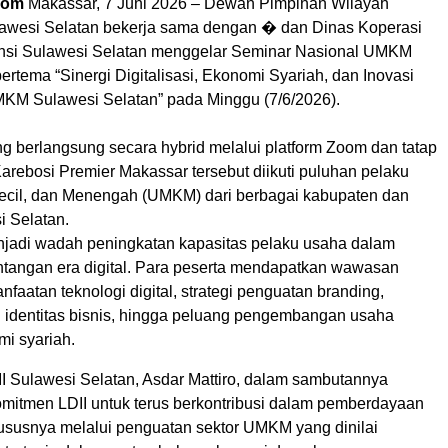
 com
Makassar, 7 Juni 2026 – Dewan Pimpinan Wilayah
awesi Selatan bekerja sama dengan � dan Dinas Koperasi
nsi Sulawesi Selatan menggelar Seminar Nasional UMKM
rtema “Sinergi Digitalisasi, Ekonomi Syariah, dan Inovasi
MKM Sulawesi Selatan” pada Minggu (7/6/2026).
g berlangsung secara hybrid melalui platform Zoom dan tatap
arebosi Premier Makassar tersebut diikuti puluhan pelaku
ecil, dan Menengah (UMKM) dari berbagai kabupaten dan
i Selatan.
njadi wadah peningkatan kapasitas pelaku usaha dalam
tangan era digital. Para peserta mendapatkan wawasan
aatan teknologi digital, strategi penguatan branding,
dentitas bisnis, hingga peluang pengembangan usaha
mi syariah.
 Sulawesi Selatan, Asdar Mattiro, dalam sambutannya
itmen LDII untuk terus berkontribusi dalam pemberdayaan
ususnya melalui penguatan sektor UMKM yang dinilai