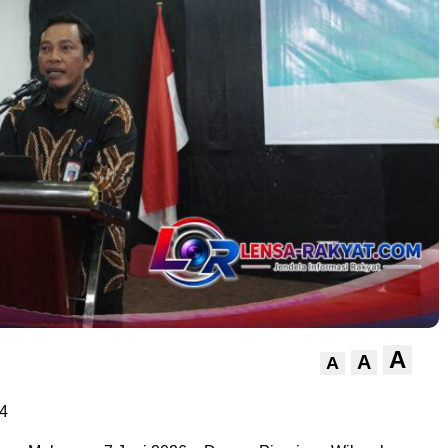
A
A
A
4