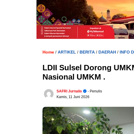
Home
ARTIKEL
BERITA
DAERAH
INFO 
/
/
/
/
LDII Sulsel Dorong UMKM
Nasional UMKM .
SAFRI Jurnalis
- Penulis
Kamis, 11 Juni 2026