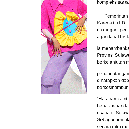
kompleksitas t
“Pemerinta
Karena itu LDI
dukungan, pend
agar dapat berk
Ia menambahka
Provinsi Sulawe
berkelanjutan m
penandatangan
diharapkan dap
berkesinambun
“Harapan kami,
benar-benar da
usaha di Sulaw
Sebagai bentuk
secara rutin me