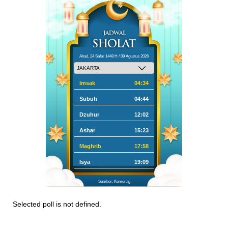
Ahad, 24 Safar 1448 H / 09 Agustus 2026
Imsak
04:34
Subuh
04:44
Dzuhur
12:02
Ashar
15:23
Maghrib
17:58
Isya
19:09
Sumber: Kemenag
Selected poll is not defined.