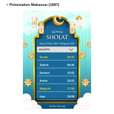
Polrestabes Makassar
(1687)
Ahad, 24 Safar 1448 H / 09 Agustus 2026
Imsak
04:34
Subuh
04:44
Dzuhur
12:02
Ashar
15:23
Maghrib
17:58
Isya
19:09
Sumber: Kemenag