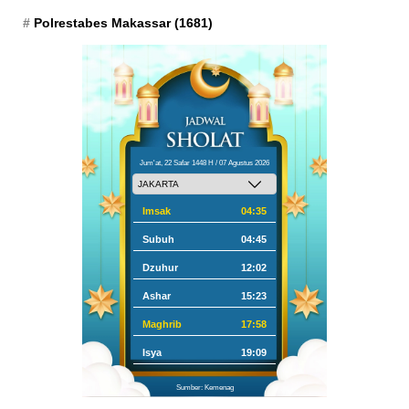
Polrestabes Makassar
(1681)
Jum'at, 22 Safar 1448 H / 07 Agustus 2026
Imsak
04:35
Subuh
04:45
Dzuhur
12:02
Ashar
15:23
Maghrib
17:58
Isya
19:09
Sumber: Kemenag