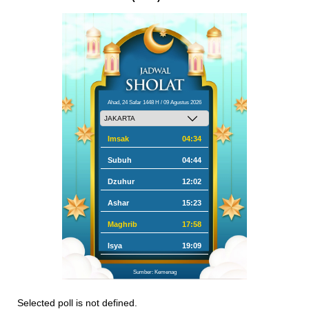
Ahad, 24 Safar 1448 H / 09 Agustus 2026
Imsak
04:34
Subuh
04:44
Dzuhur
12:02
Ashar
15:23
Maghrib
17:58
Isya
19:09
Sumber: Kemenag
Selected poll is not defined.