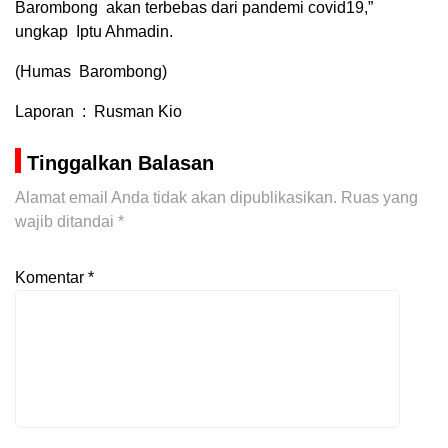
Barombong akan terbebas dari pandemi covid19,”
ungkap Iptu Ahmadin.
(Humas Barombong)
Laporan : Rusman Kio
Tinggalkan Balasan
Alamat email Anda tidak akan dipublikasikan.
Ruas yang
wajib ditandai
*
Komentar
*