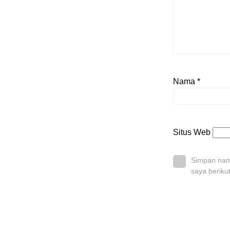
Nama
*
Situs Web
Simpan nama
saya beriku