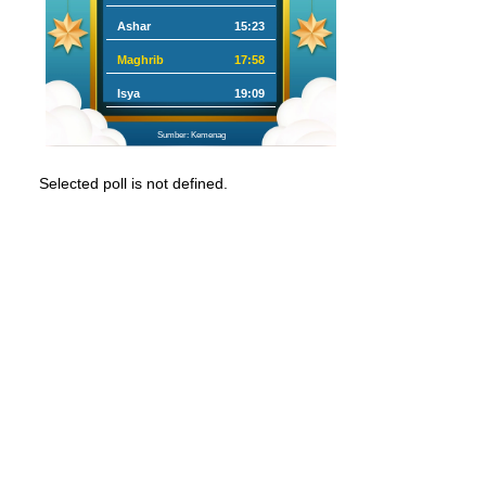
Ashar
15:23
Maghrib
17:58
Isya
19:09
Sumber: Kemenag
Selected poll is not defined.