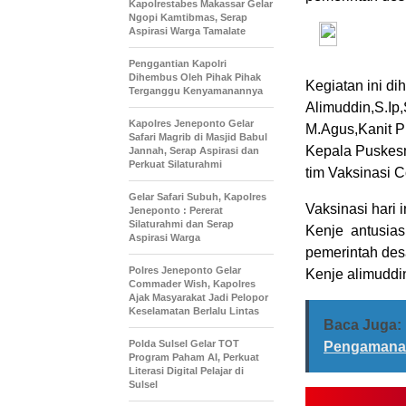
Kapolrestabes Makassar Gelar
Ngopi Kamtibmas, Serap
Aspirasi Warga Tamalate
Penggantian Kapolri
Dihembus Oleh Pihak Pihak
Kegiatan ini di
Terganggu Kenyamanannya
Alimuddin,S.I
Kapolres Jeneponto Gelar
M.Agus,Kanit 
Safari Magrib di Masjid Babul
Kepala Puskes
Jannah, Serap Aspirasi dan
Perkuat Silaturahmi
tim Vaksinasi 
Gelar Safari Subuh, Kapolres
Vaksinasi hari 
Jeneponto : Pererat
Silaturahmi dan Serap
Kenje antusias
Aspirasi Warga
pemerintah des
Polres Jeneponto Gelar
Kenje alimuddin
Commader Wish, Kapolres
Ajak Masyarakat Jadi Pelopor
Keselamatan Berlalu Lintas
Baca Juga:
Polda Sulsel Gelar TOT
Pengamanan
Program Paham AI, Perkuat
Literasi Digital Pelajar di
Sulsel