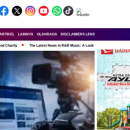
ARTIKEL
LAINNYA
OLAHRAGA
DISCLAIMERS LENSA-RAKYAT.COM
KE
and Charity
The Latest News in R&B Music: A Look at Super Bowl Perform