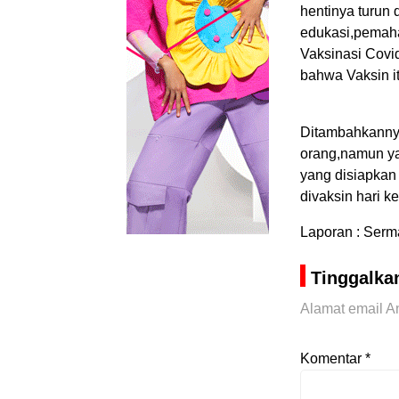
hentinya turun
edukasi,pemah
Vaksinasi Covi
bahwa Vaksin i
Ditambahkannya
orang,namun yan
yang disiapkan
divaksin hari k
Laporan : Ser
Tinggalka
Alamat email An
Komentar
*