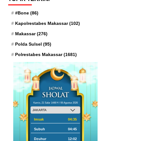
#Bone
(86)
Kapolrestabes Makassar
(102)
Makassar
(276)
Polda Sulsel
(95)
Polrestabes Makassar
(1681)
Kamis, 21 Safar 1448 H / 06 Agustus 2026
Imsak
04:35
Subuh
04:45
Dzuhur
12:02