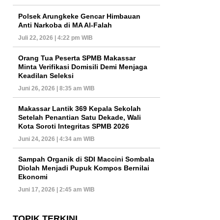
Polsek Arungkeke Gencar Himbauan
Anti Narkoba di MA Al-Falah
Juli 22, 2026 | 4:22 pm WIB
Orang Tua Peserta SPMB Makassar
Minta Verifikasi Domisili Demi Menjaga
Keadilan Seleksi
Juni 26, 2026 | 8:35 am WIB
Makassar Lantik 369 Kepala Sekolah
Setelah Penantian Satu Dekade, Wali
Kota Soroti Integritas SPMB 2026
Juni 24, 2026 | 4:34 am WIB
Sampah Organik di SDI Maccini Sombala
Diolah Menjadi Pupuk Kompos Bernilai
Ekonomi
Juni 17, 2026 | 2:45 am WIB
TOPIK TERKINI