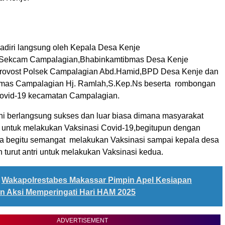
hadiri langsung oleh Kepala Desa Kenje
p,Sekcam Campalagian,Bhabinkamtibmas Desa Kenje
Provost Polsek Campalagian Abd.Hamid,BPD Desa Kenje dan
mas Campalagian Hj. Ramlah,S.Kep.Ns beserta rombongan
Covid-19 kecamatan Campalagian.
ini berlangsung sukses dan luar biasa dimana masyarakat
 untuk melakukan Vaksinasi Covid-19,begitupun dengan
a begitu semangat melakukan Vaksinasi sampai kepala desa
 turut antri untuk melakukan Vaksinasi kedua.
Wakapolrestabes Makassar Pimpin Apel Kesiapan
 Aksi Memperingati Hari HAM 2025
ADVERTISEMENT