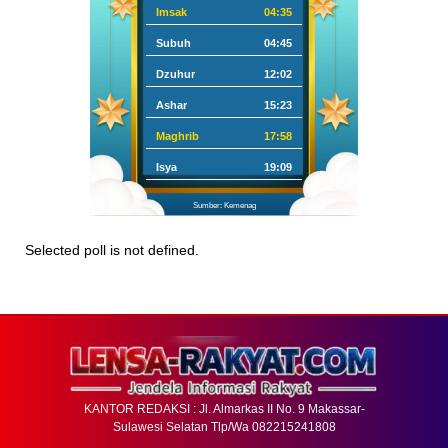
Imsak
04:35
Subuh
04:45
Dzuhur
12:02
Ashar
15:23
Maghrib
17:58
Isya
19:09
Sumber: Kemenag
Selected poll is not defined.
KANTOR REDAKSI : Jl. Almarkas II No. 9 Makassar-
Sulawesi Selatan Tlp/Wa 082215241808