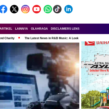
ARTIKEL
LAINNYA
OLAHRAGA
DISCLAIMERS LENSA-RAKYAT.COM
KE
and Charity
The Latest News in R&B Music: A Look at Super Bowl Perform