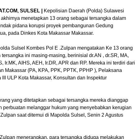
T.COM, SULSEL |
Kepolisian Daerah (Polda) Sulawesi
) akhirnya menetapkan 13 orang sebagai tersangka dalam
tindak pidana korupsi proyek pembangunan Gedung
ua, pada Dinkes Kota Makassar Makassar.
lda Sulsel Kombes Pol E .Zulpan mengatakan Ke 13 orang
 tersangka ini masing-masing, berinisial dr.AN , dr.SR, MA,
 Ir.MK, AIHS, AEH, Ir.DR, APR dan RP. Mereka ini terdiri dari
an Makassar (PA, KPA, PPK, PPTK, PPHP ), Pelaksana
 III ULP Kota Makassar, Konsultan dan Inspektur
rang yang ditetapkan sebagai tersangka mereka dianggap
an perbuatan melanggar hukum yang menyebabkan kerugian
 Zulpan saat ditemui di Mapolda Sulsel, Senin 2 Agustus
Zulpan menerangkan, para tersangka diduga melakukan