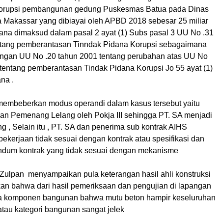
 korupsi pembangunan gedung Puskesmas Batua pada Dinas
 Makassar yang dibiayai oleh APBD 2018 sebesar 25 miliar
ana dimaksud dalam pasal 2 ayat (1) Subs pasal 3 UU No .31
ntang pemberantasan Tinndak Pidana Korupsi sebagaimana
engan UU No .20 tahun 2001 tentang perubahan atas UU No
 tentang pemberantasan Tindak Pidana Korupsi Jo 55 ayat (1)
na .
membeberkan modus operandi dalam kasus tersebut yaitu
uran Pemenang Lelang oleh Pokja III sehingga PT. SA menjadi
 , Selain itu , PT. SA dan penerima sub kontrak AIHS
ekerjaan tidak sesuai dengan kontrak atau spesifikasi dan
dum kontrak yang tidak sesuai dengan mekanisme
Zulpan menyampaikan pula keterangan hasil ahli konstruksi
an bahwa dari hasil pemeriksaan dan pengujian di lapangan
a komponen bangunan bahwa mutu beton hampir keseluruhan
atau kategori bangunan sangat jelek