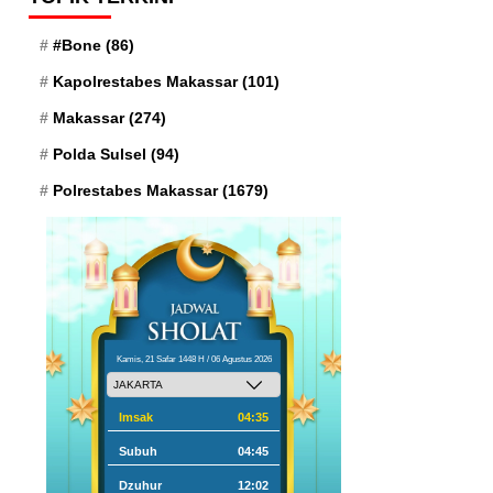
#Bone
(86)
Kapolrestabes Makassar
(101)
Makassar
(274)
Polda Sulsel
(94)
Polrestabes Makassar
(1679)
Kamis, 21 Safar 1448 H / 06 Agustus 2026
Imsak
04:35
Subuh
04:45
Dzuhur
12:02