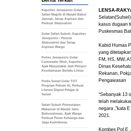
Berita Terkait
LENSA-RAKYA
Kapolres Jeneponto Gelar
Safari Magrib di Masjid Babul
Selatan(Sulsel
Jannah, Serap Aspirasi dan
Perkuat Silaturahmi
kasus dugaan 
Puskesmas Bat
Gelar Safari Subuh, Kapolres
Jeneponto : Pererat
Silaturahmi dan Serap
Kabid Humas Po
Aspirasi Warga
yang ditetapkan
Polres Jeneponto Gelar
FM, HS, MW, AS,
Commader Wish, Kapolres
Dinas Kesehat
Ajak Masyarakat Jadi Pelopor
Keselamatan Berlalu Lintas
Rekanan, Pokja
Pengawasan
Polda Sulsel Gelar TOT
Program Paham AI, Perkuat
Literasi Digital Pelajar di
“Sebanyak 13 o
Sulsel
telah melakuk
Safari Subuh Polrestabes
negara ,”kata E
Makassar di Masjid Jami
Baiturrahman, Ajak Warga
2021.
Perkuat Peran Keluarga dan
Jaga Kamtibmas
Kombes Pol E .