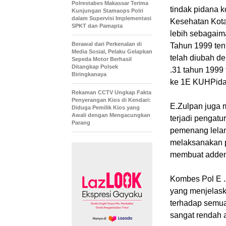
Polrestabes Makassar Terima
tindak pidana
Kunjungan Stamaops Polri
dalam Supervisi Implementasi
Kesehatan Kota
SPKT dan Pamapta
lebih sebagaim
Berawal dari Perkenalan di
Tahun 1999 te
Media Sosial, Pelaku Gelapkan
telah diubah d
Sepeda Motor Berhasil
Ditangkap Polsek
.31 tahun 1999
Biringkanaya
ke 1E KUHPida
Rekaman CCTV Ungkap Fakta
Penyerangan Kios di Kendari:
E.Zulpan juga 
Diduga Pemilik Kios yang
Awali dengan Mengacungkan
terjadi pengat
Parang
pemenang lelang
melaksanakan p
membuat adden
Kombes Pol E .
yang menjelask
terhadap semu
sangat rendah 