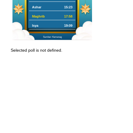
Ashar
15:23
Maghrib
17:58
Isya
19:09
Sumber: Kemenag
Selected poll is not defined.