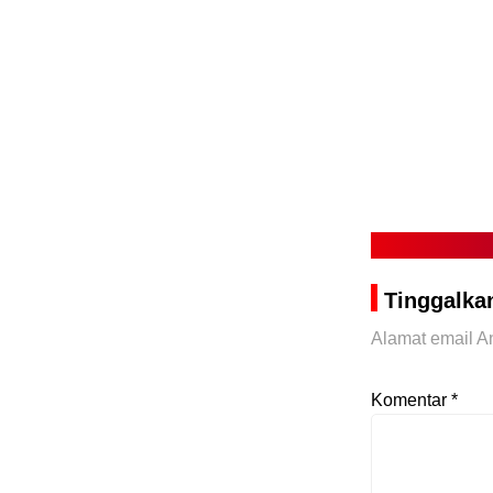
Tinggalka
Alamat email An
Komentar
*