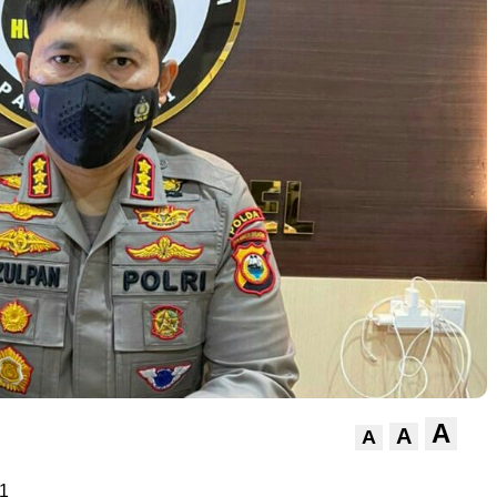
A
A
A
1