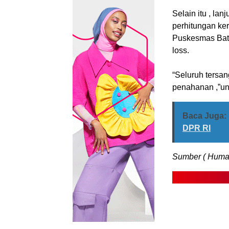
Selain itu , lan
perhitungan ke
Puskesmas Batu
loss.
“Seluruh tersan
penahanan ,”u
Baca Juga:
DPR RI
Sumber ( Humas