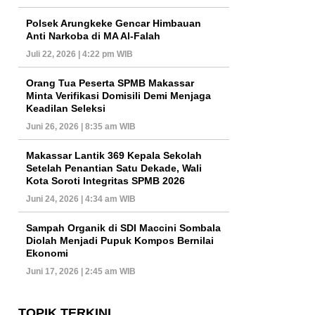
Polsek Arungkeke Gencar Himbauan
Anti Narkoba di MA Al-Falah
Juli 22, 2026 | 4:22 pm WIB
Orang Tua Peserta SPMB Makassar
Minta Verifikasi Domisili Demi Menjaga
Keadilan Seleksi
Juni 26, 2026 | 8:35 am WIB
Makassar Lantik 369 Kepala Sekolah
Setelah Penantian Satu Dekade, Wali
Kota Soroti Integritas SPMB 2026
Juni 24, 2026 | 4:34 am WIB
Sampah Organik di SDI Maccini Sombala
Diolah Menjadi Pupuk Kompos Bernilai
Ekonomi
Juni 17, 2026 | 2:45 am WIB
TOPIK TERKINI