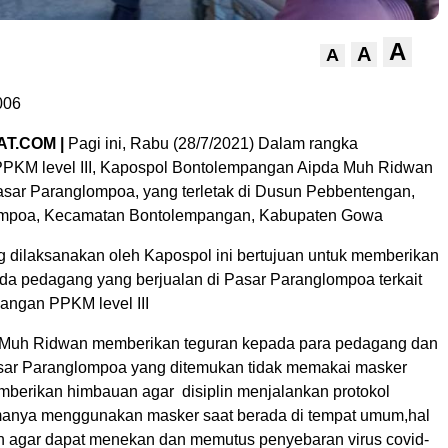
A
A
A
006
T.COM |
Pagi ini, Rabu (28/7/2021) Dalam rangka
PKM level III, Kapospol Bontolempangan Aipda Muh Ridwan
sar Paranglompoa, yang terletak di Dusun Pebbentengan,
mpoa, Kecamatan Bontolempangan, Kabupaten Gowa
 dilaksanakan oleh Kapospol ini bertujuan untuk memberikan
a pedagang yang berjualan di Pasar Paranglompoa terkait
angan PPKM level III
Muh Ridwan memberikan teguran kepada para pedagang dan
sar Paranglompoa yang ditemukan tidak memakai masker
mberikan himbauan agar disiplin menjalankan protokol
manya menggunakan masker saat berada di tempat umum,hal
n agar dapat menekan dan memutus penyebaran virus covid-