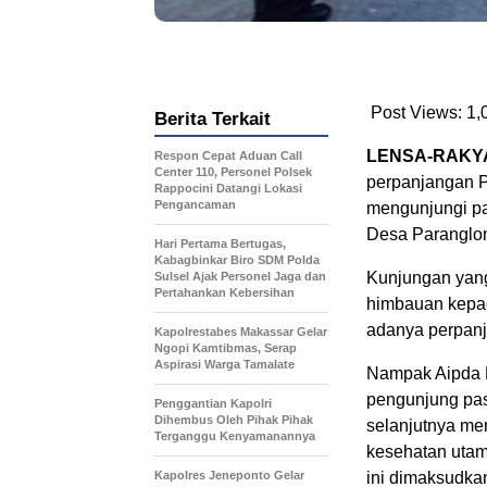
Post Views:
1,
Berita Terkait
LENSA-RAKYA
Respon Cepat Aduan Call
Center 110, Personel Polsek
perpanjangan P
Rappocini Datangi Lokasi
Pengancaman
mengunjungi pa
Desa Paranglo
Hari Pertama Bertugas,
Kabagbinkar Biro SDM Polda
Kunjungan yang
Sulsel Ajak Personel Jaga dan
Pertahankan Kebersihan
himbauan kepad
adanya perpanj
Kapolrestabes Makassar Gelar
Ngopi Kamtibmas, Serap
Aspirasi Warga Tamalate
Nampak Aipda 
pengunjung pa
Penggantian Kapolri
Dihembus Oleh Pihak Pihak
selanjutnya me
Terganggu Kenyamanannya
kesehatan uta
Kapolres Jeneponto Gelar
ini dimaksudka