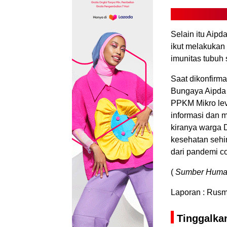
Selain itu Aip
ikut melakukan
imunitas tubuh
Saat dikonfirm
Bungaya Aipda
PPKM Mikro lev
informasi dan 
kiranya warga 
kesehatan seh
dari pandemi c
(
Sumber Huma
Laporan : Rusm
Tinggalka