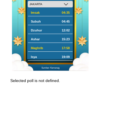
Imsak
04:35
Subuh
04:45
Dzuhur
12:02
Ashar
15:23
Maghrib
17:58
Isya
19:09
Sumber: Kemenag
Selected poll is not defined.