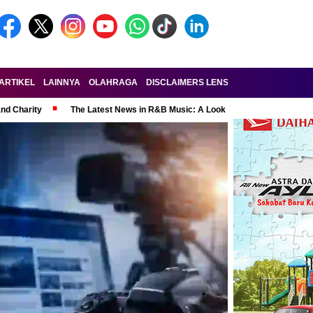
ARTIKEL
LAINNYA
OLAHRAGA
DISCLAIMERS LENSA-RAKYAT.COM
KE
and Charity
The Latest News in R&B Music: A Look at Super Bowl Perform