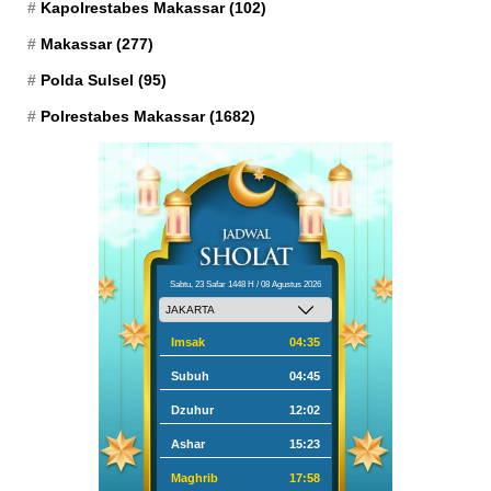
Kapolrestabes Makassar
(102)
Makassar
(277)
Polda Sulsel
(95)
Polrestabes Makassar
(1682)
Sabtu, 23 Safar 1448 H / 08 Agustus 2026
Imsak
04:35
Subuh
04:45
Dzuhur
12:02
Ashar
15:23
Maghrib
17:58