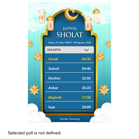
Sabtu, 23 Safar 1448 H / 08 Agustus 2026
Imsak
04:35
Subuh
04:45
Dzuhur
12:02
Ashar
15:23
Maghrib
17:58
Isya
19:09
Sumber: Kemenag
Selected poll is not defined.