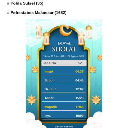
Polda Sulsel
(95)
Polrestabes Makassar
(1682)
Sabtu, 23 Safar 1448 H / 08 Agustus 2026
Imsak
04:35
Subuh
04:45
Dzuhur
12:02
Ashar
15:23
Maghrib
17:58
Isya
19:09
Sumber: Kemenag